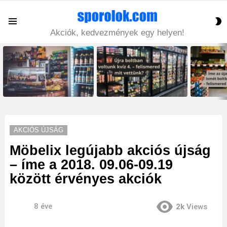
S
Menu
S
Akciók, kedvezmények egy helyen!
LATEST
STORIES
AKCIÓS ÚJSÁG
Möbelix legújabb akciós újság
– íme a 2018. 09.06-09.19
között érvényes akciók
8 éve
2k
Views