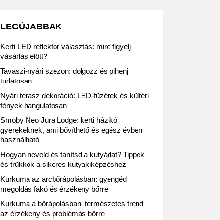
LEGÚJABBAK
Kerti LED reflektor választás: mire figyelj
vásárlás előtt?
Tavaszi-nyári szezon: dolgozz és pihenj
tudatosan
Nyári terasz dekoráció: LED-füzérek és kültéri
fények hangulatosan
Smoby Neo Jura Lodge: kerti házikó
gyerekeknek, ami bővíthető és egész évben
használható
Hogyan neveld és tanítsd a kutyádat? Tippek
és trükkök a sikeres kutyakiképzéshez
Kurkuma az arcbőrápolásban: gyengéd
megoldás fakó és érzékeny bőrre
Kurkuma a bőrápolásban: természetes trend
az érzékeny és problémás bőrre