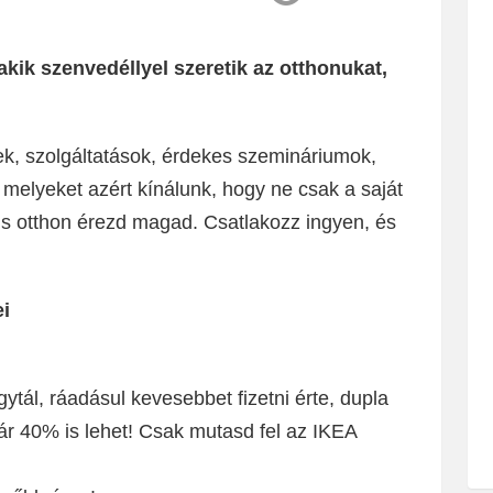
kik szenvedéllyel szeretik az otthonukat,
k, szolgáltatások, érdekes szemináriumok,
melyeket azért kínálunk, hogy ne csak a saját
s otthon érezd magad. Csatlakozz ingyen, és
i
ytál, ráadásul kevesebbet fizetni érte, dupla
ár 40% is lehet! Csak mutasd fel az IKEA