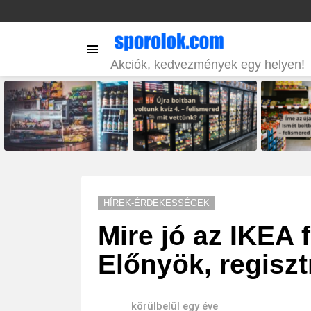
Menu
Akciók, kedvezmények egy helyen!
LATEST
STORIES
HÍREK-ÉRDEKESSÉGEK
Mire jó az IKEA 
Előnyök, regiszt
körülbelül egy éve