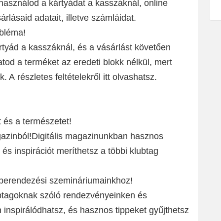
asználod a kártyádat a kasszáknál, online
rlásaid adatait, illetve számláidat.
bléma!
tyád a kasszáknál, és a vásárlást követően
d a terméket az eredeti blokk nélkül, mert
 A részletes feltételekről itt olvashatsz.
és a természetet!
gazinból!Digitális magazinunkban hasznos
 és inspirációt meríthetsz a többi klubtag
berendezési szemináriumainkhoz!
btagoknak szóló rendezvényeinken és
inspirálódhatsz, és hasznos tippeket gyűjthetsz