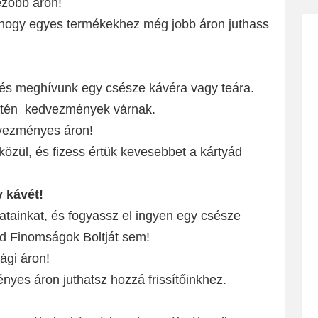
zőbb áron!
 hogy egyes termékekhez még jobb áron juthass
, és meghívunk egy csésze kávéra vagy teára.
ntén kedvezmények várnak.
dvezményes áron!
özül, és fizess értük kevesebbet a kártyád
y kávét!
latainkat, és fogyassz el ingyen egy csésze
éd Finomságok Boltját sem!
ági áron!
es áron juthatsz hozzá frissítőinkhez.