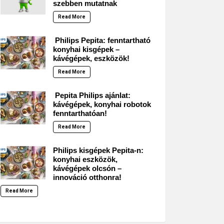
szebben mutatnak
Read More
Philips Pepita: fenntartható
konyhai kisgépek –
kávégépek, eszközök!
Read More
Pepita Philips ajánlat:
kávégépek, konyhai robotok
fenntarthatóan!
Read More
Philips kisgépek Pepita-n:
konyhai eszközök,
kávégépek olcsón –
innováció otthonra!
Read More