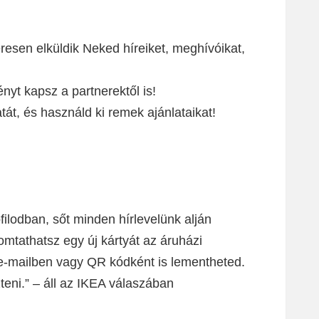
zeresen elküldik Neked híreiket, meghívóikat,
t kapsz a partnerektől is!
át, és használd ki remek ajánlataikat!
ofilodban, sőt minden hírlevelünk alján
mtathatsz egy új kártyát az áruházi
e-mailben vagy QR kódként is lementheted.
teni.” – áll az IKEA válaszában