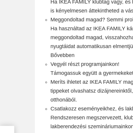
Ha IKEA FAMILY klubtag vagy, és h
is kényelmesen áttekintheted a vásá
Meggondoltad magad? Semmi pro
Ha használtad az IKEA FAMILY kár
meggondoltad magad, visszahozhato
nyugtáidat automatikusan elmentjük.
Bővebben
Vegyél részt programjainkon!
Támogassuk együtt a gyermekeket 
Meríts ihletet az IKEA FAMILY ma
tippeket olvashatsz dizájnereinktől,
otthonából.
Csatlakozz eseményeikhez, és lak
Rendszeresen megszervezett, klu
lakberendezési szemináriumainkon 