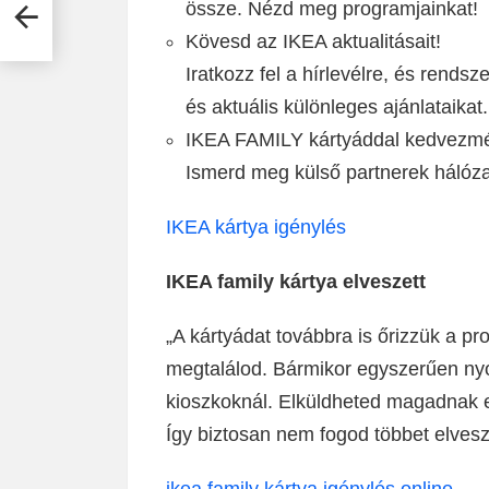
s
össze. Nézd meg programjainkat!
Kövesd az IKEA aktualitásait!
Iratkozz fel a hírlevélre, és rends
és aktuális különleges ajánlataikat.
IKEA FAMILY kártyáddal kedvezmény
Ismerd meg külső partnerek hálózat
IKEA kártya igénylés
IKEA family kártya elveszett
„A kártyádat továbbra is őrizzük a pr
megtalálod. Bármikor egyszerűen nyo
kioszkoknál. Elküldheted magadnak 
Így biztosan nem fogod többet elvesz
ikea family kártya igénylés online