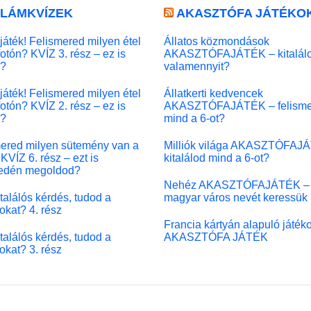
LLÁMKVÍZEK
AKASZTÓFA JÁTÉKO
játék! Felismered milyen étel
Állatos közmondások
fotón? KVÍZ 3. rész – ez is
AKASZTÓFAJÁTÉK – kitalál
l?
valamennyit?
játék! Felismered milyen étel
Állatkerti kedvencek
fotón? KVÍZ 2. rész – ez is
AKASZTÓFAJÁTÉK – felisme
l?
mind a 6-ot?
ered milyen sütemény van a
Milliók világa AKASZTÓFAJ
KVÍZ 6. rész – ezt is
kitalálod mind a 6-ot?
edén megoldod?
Nehéz AKASZTÓFAJÁTÉK –
 találós kérdés, tudod a
magyar város nevét keressük
okat? 4. rész
Francia kártyán alapuló játék
 találós kérdés, tudod a
AKASZTÓFA JÁTÉK
okat? 3. rész