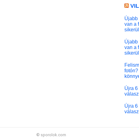
VI
Újabb 
van a 
sikerü
Újabb 
van a 
sikerü
Felism
fotón? 
könny
Újra 6
válasz
Újra 6
válasz
© sporolok.com