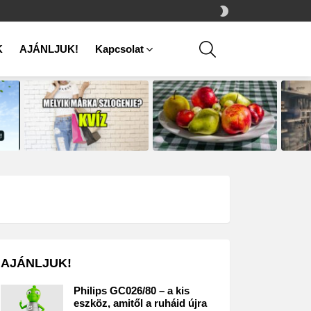
SWITCH
SKIN
SEARCH
K
AJÁNLJUK!
Kapcsolat
AJÁNLJUK!
Philips GC026/80 – a kis
eszköz, amitől a ruháid újra