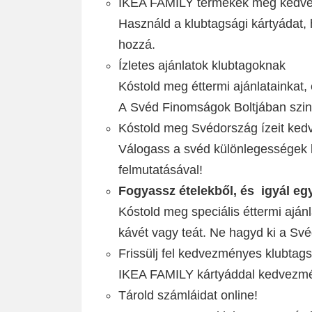
IKEA FAMILY termékek még kedve
Használd a klubtagsági kártyádat,
hozzá.
Ízletes ajánlatok klubtagoknak
Kóstold meg éttermi ajánlatainkat
A Svéd Finomságok Boltjában szi
Kóstold meg Svédország ízeit ke
Válogass a svéd különlegességek k
felmutatásával!
Fogyassz ételekből, és igyál eg
Kóstold meg speciális éttermi aján
kávét vagy teát. Ne hagyd ki a Sv
Frissülj fel kedvezményes klubtags
IKEA FAMILY kártyáddal kedvezmény
Tárold számláidat online!