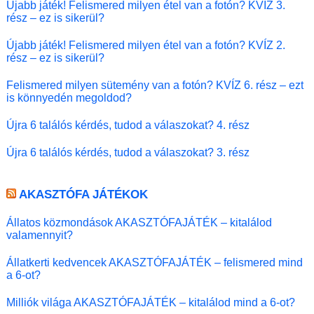
Újabb játék! Felismered milyen étel van a fotón? KVÍZ 3.
rész – ez is sikerül?
Újabb játék! Felismered milyen étel van a fotón? KVÍZ 2.
rész – ez is sikerül?
Felismered milyen sütemény van a fotón? KVÍZ 6. rész – ezt
is könnyedén megoldod?
Újra 6 találós kérdés, tudod a válaszokat? 4. rész
Újra 6 találós kérdés, tudod a válaszokat? 3. rész
AKASZTÓFA JÁTÉKOK
Állatos közmondások AKASZTÓFAJÁTÉK – kitalálod
valamennyit?
Állatkerti kedvencek AKASZTÓFAJÁTÉK – felismered mind
a 6-ot?
Milliók világa AKASZTÓFAJÁTÉK – kitalálod mind a 6-ot?