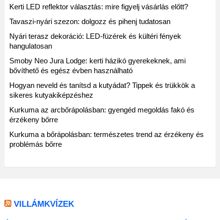
Kerti LED reflektor választás: mire figyelj vásárlás előtt?
Tavaszi-nyári szezon: dolgozz és pihenj tudatosan
Nyári terasz dekoráció: LED-füzérek és kültéri fények
hangulatosan
Smoby Neo Jura Lodge: kerti házikó gyerekeknek, ami
bővíthető és egész évben használható
Hogyan neveld és tanítsd a kutyádat? Tippek és trükkök a
sikeres kutyakiképzéshez
Kurkuma az arcbőrápolásban: gyengéd megoldás fakó és
érzékeny bőrre
Kurkuma a bőrápolásban: természetes trend az érzékeny és
problémás bőrre
VILLÁMKVÍZEK