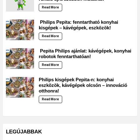
Read More
Philips Pepita: fenntartható konyhai
kisgépek – kávégépek, eszközök!
Read More
Pepita Philips ajánlat: kávégépek, konyhai
robotok fenntarthatóan!
Read More
Philips kisgépek Pepita-n: konyhai
eszközök, kávégépek olcsón – innováció
otthonra!
Read More
LEGÚJABBAK