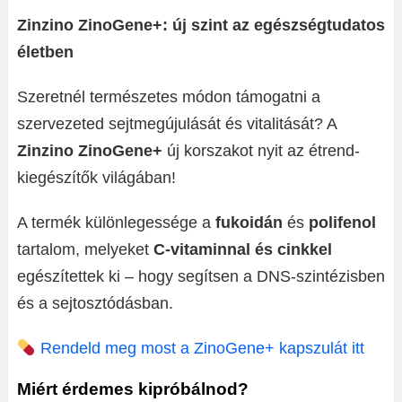
Zinzino ZinoGene+: új szint az egészségtudatos
életben
Szeretnél természetes módon támogatni a
szervezeted sejtmegújulását és vitalitását? A
Zinzino ZinoGene+
új korszakot nyit az étrend-
kiegészítők világában!
A termék különlegessége a
fukoidán
és
polifenol
tartalom, melyeket
C-vitaminnal és cinkkel
egészítettek ki – hogy segítsen a DNS-szintézisben
és a sejtosztódásban.
Rendeld meg most a ZinoGene+ kapszulát itt
Miért érdemes kipróbálnod?