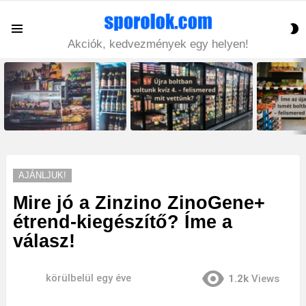
S
Menu
S
Akciók, kedvezmények egy helyen!
LATEST
STORIES
AJÁNLJUK!
Mire jó a Zinzino ZinoGene+
étrend-kiegészítő? Íme a
válasz!
körülbelül egy éve
1.2k
Views