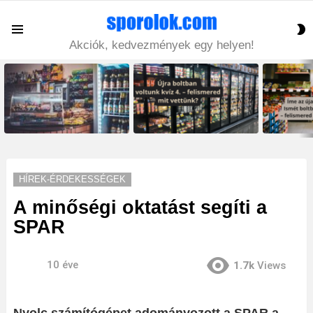
S
Menu
S
Akciók, kedvezmények egy helyen!
LATEST
STORIES
HÍREK-ÉRDEKESSÉGEK
A minőségi oktatást segíti a
SPAR
10 éve
1.7k
Views