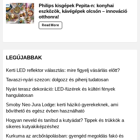
Philips kisgépek Pepita-n: konyhai
eszközök, kávégépek olcsón – innováció
otthonra!
Read More
LEGÚJABBAK
Kerti LED reflektor választás: mire figyelj vásárlás előtt?
Tavaszi-nyári szezon: dolgozz és pihenj tudatosan
Nyári terasz dekoráció: LED-füzérek és kültéri fények
hangulatosan
Smoby Neo Jura Lodge: kerti házikó gyerekeknek, ami
bővíthető és egész évben használható
Hogyan neveld és tanítsd a kutyádat? Tippek és trükkök a
sikeres kutyakiképzéshez
Kurkuma az arcbőrápolásban: gyengéd megoldás fakó és