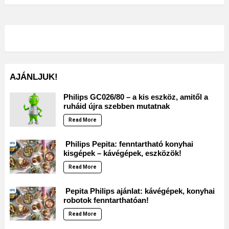
AJÁNLJUK!
Philips GC026/80 – a kis eszköz, amitől a
ruháid újra szebben mutatnak
Read More
Philips Pepita: fenntartható konyhai
kisgépek – kávégépek, eszközök!
Read More
Pepita Philips ajánlat: kávégépek, konyhai
robotok fenntarthatóan!
Read More