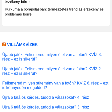
érzékeny bőrre
Kurkuma a bőrápolásban: természetes trend az érzékeny és
problémás bőrre
VILLÁMKVÍZEK
Újabb játék! Felismered milyen étel van a fotón? KVÍZ 3.
rész – ez is sikerül?
Újabb játék! Felismered milyen étel van a fotón? KVÍZ 2.
rész – ez is sikerül?
Felismered milyen sütemény van a fotón? KVÍZ 6. rész – ezt
is könnyedén megoldod?
Újra 6 találós kérdés, tudod a válaszokat? 4. rész
Újra 6 találós kérdés, tudod a válaszokat? 3. rész