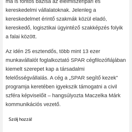
ma is fontos bázisa az élelmiszeripari és
kereskedelmi vállalatoknak. Jelenleg a
kereskedelmet érintő szakmák közül eladó,
kereskedő, logisztikai ügyintéző szakképzés folyik
a falai között.
Az idén 25 esztendős, több mint 13 ezer
munkavállalót foglalkoztató SPAR cégfilozófiájában
kiemelt szerepet kap a társadalmi
felelősségvállalás. A cég a „SPAR segítő kezek”
programja keretében igyekszik támogatni a civil
szféra képviselőit – hangsúlyozta Maczelka Márk
kommunikációs vezető.
Szólj hozzá!