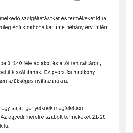
elkedő szolgáltatásokat és termékeket kínál
zűleg építik otthonaikat. Íme néhány érv, miért
lül 140 féle ablakot és ajtót tart raktáron,
lül kiszállítanak. Ez gyors és hatékony
sen szükséges nyílászárókra.
 hogy saját igényeiknek megfelelően
t. Az egyedi méretre szabott termékeket 21-28
k ki.