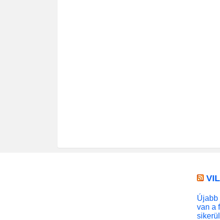
VI
Újabb 
van a 
sikerü