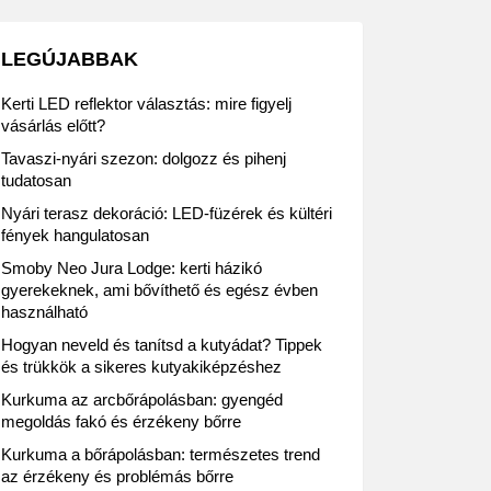
LEGÚJABBAK
Kerti LED reflektor választás: mire figyelj
vásárlás előtt?
Tavaszi-nyári szezon: dolgozz és pihenj
tudatosan
Nyári terasz dekoráció: LED-füzérek és kültéri
fények hangulatosan
Smoby Neo Jura Lodge: kerti házikó
gyerekeknek, ami bővíthető és egész évben
használható
Hogyan neveld és tanítsd a kutyádat? Tippek
és trükkök a sikeres kutyakiképzéshez
Kurkuma az arcbőrápolásban: gyengéd
megoldás fakó és érzékeny bőrre
Kurkuma a bőrápolásban: természetes trend
az érzékeny és problémás bőrre