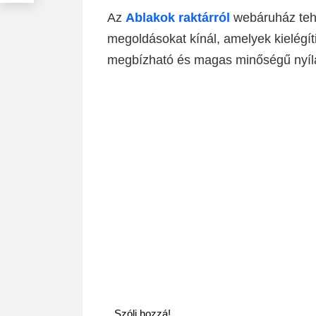
Az
Ablakok raktárról
webáruház tehá
megoldásokat kínál, amelyek kielégít
megbízható és magas minőségű nyílá
Szólj hozzá!