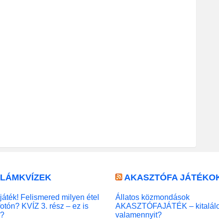
LLÁMKVÍZEK
AKASZTÓFA JÁTÉKO
játék! Felismered milyen étel
Állatos közmondások
fotón? KVÍZ 3. rész – ez is
AKASZTÓFAJÁTÉK – kitalál
l?
valamennyit?