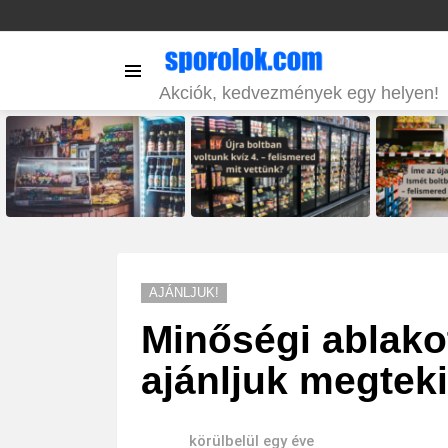
Menu
Akciók, kedvezmények egy helyen!
LATEST
STORIES
AJÁNLJUK!
Minőségi ablako
ajánljuk megtek
körülbelül egy éve