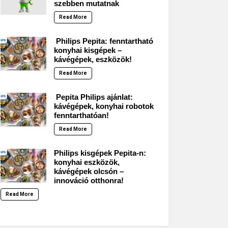
szebben mutatnak
Read More
Philips Pepita: fenntartható
konyhai kisgépek –
kávégépek, eszközök!
Read More
Pepita Philips ajánlat:
kávégépek, konyhai robotok
fenntarthatóan!
Read More
Philips kisgépek Pepita-n:
konyhai eszközök,
kávégépek olcsón –
innováció otthonra!
Read More