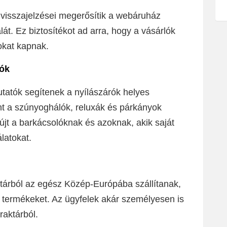
 visszajelzései megerősítik a webáruház
t. Ez biztosítékot ad arra, hogy a vásárlók
okat kapnak.
tók
utatók segítenek a nyílászárók helyes
t a szúnyoghálók, reluxák és párkányok
újt a barkácsolóknak és azoknak, akik saját
latokat.
tárból az egész Közép-Európába szállítanak,
a termékeket. Az ügyfelek akár személyesen is
raktárból.