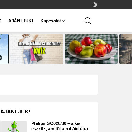
SWITCH
SKIN
SEARCH
K
AJÁNLJUK!
Kapcsolat
AJÁNLJUK!
Philips GC026/80 – a kis
eszköz, amitől a ruháid újra