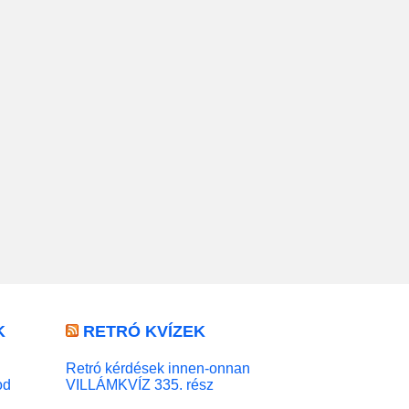
K
RETRÓ KVÍZEK
Retró kérdések innen-onnan
od
VILLÁMKVÍZ 335. rész