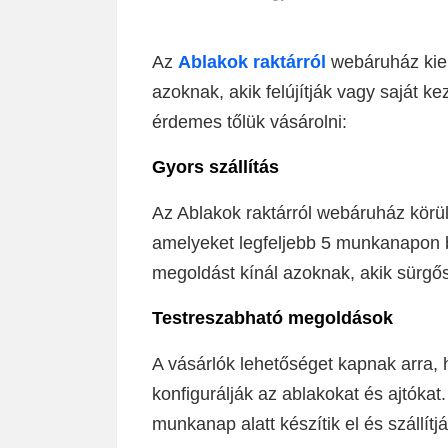
Az
Ablakok raktárról
webáruház kiem
azoknak, akik felújítják vagy saját ke
érdemes tőlük vásárolni:
Gyors szállítás
Az Ablakok raktárról webáruház körülbe
amelyeket legfeljebb 5 munkanapon be
megoldást kínál azoknak, akik sürgő
Testreszabható megoldások
A vásárlók lehetőséget kapnak arra,
konfigurálják az ablakokat és ajtóka
munkanap alatt készítik el és szállítjá