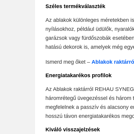
Széles termékválaszték
Az ablakok különleges méretekben is 
nyílásokhoz, például üdülők, nyaralók
garázsok vagy fürdőszobák esetében
hatású dekorok is, amelyek még egye
Ismerd meg őket –
Ablakok raktárró
Energiatakarékos profilok
Az Ablakok raktárról REHAU SYNEGO
háromrétegű üvegezéssel és három tö
megfelelnek a passzív és alacsony e
hosszú távon energiatakarékos mego
Kiváló visszajelzések