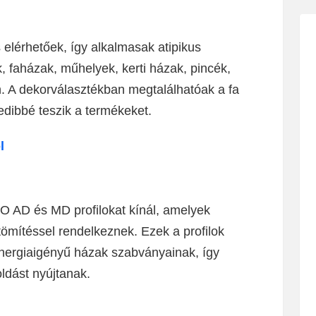
elérhetőek, így alkalmasak atipikus
, faházak, műhelyek, kerti házak, pincék,
. A dekorválasztékban megtalálhatóak a fa
dibbé teszik a termékeket.
l
 AD és MD profilokat kínál, amelyek
mítéssel rendelkeznek. Ezek a profilok
nergiaigényű házak szabványainak, így
ldást nyújtanak.