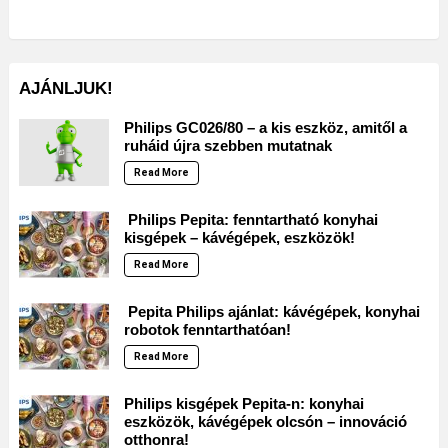
AJÁNLJUK!
Philips GC026/80 – a kis eszköz, amitől a
ruháid újra szebben mutatnak
Read More
Philips Pepita: fenntartható konyhai
kisgépek – kávégépek, eszközök!
Read More
Pepita Philips ajánlat: kávégépek, konyhai
robotok fenntarthatóan!
Read More
Philips kisgépek Pepita-n: konyhai
eszközök, kávégépek olcsón – innováció
otthonra!