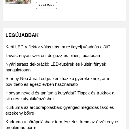
Read More
LEGÚJABBAK
Kerti LED reflektor választás: mire figyelj vásárlás előtt?
Tavaszi-nyári szezon: dolgozz és pihenj tudatosan
Nyári terasz dekoráció: LED-füzérek és kültéri fények
hangulatosan
Smoby Neo Jura Lodge: kerti házikó gyerekeknek, ami
bővíthető és egész évben használható
Hogyan neveld és tanítsd a kutyádat? Tippek és trükkök a
sikeres kutyakiképzéshez
Kurkuma az arcbőrápolásban: gyengéd megoldás fakó és
érzékeny bőrre
Kurkuma a bőrápolásban: természetes trend az érzékeny és
problémás bőrre