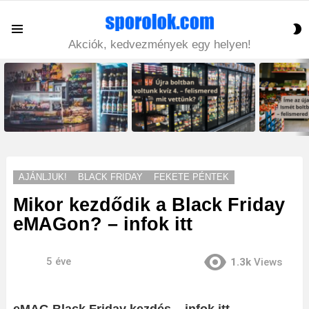
S
Menu
S
Akciók, kedvezmények egy helyen!
LATEST
STORIES
AJÁNLJUK!
BLACK FRIDAY
FEKETE PÉNTEK
Mikor kezdődik a Black Friday
eMAGon? – infok itt
5 éve
1.3k
Views