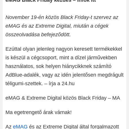
eMAG Black Friday kezdés – infok itt
November 19-én közös Black Friday-t szervez az
eMAG és az Extreme Digital, miután a cégek
összeolvadása befejeződött.
Ezúttal olyan jelenleg nagyon keresett termékekkel
is készül a cégcsoport, mint a dízel járművekben
használatos, sok helyen hiánycikknek számító
AdBlue-adalék, vagy az idén jelentősen megdrágult
téligumi-szettek. – írja a 24.hu
eMAG & Extreme Digital közös Black Friday – MA
Ma egetrengető árak várnak!
Az
eMAG
és az Extreme Digital által forgalmazott