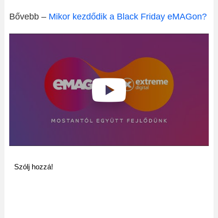
Bővebb –
Mikor kezdődik a Black Friday eMAGon?
Szólj hozzá!