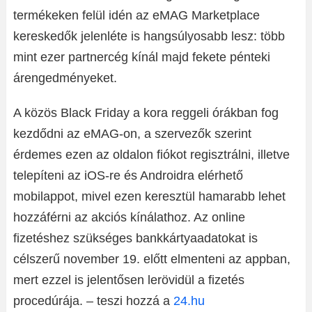
termékeken felül idén az eMAG Marketplace
kereskedők jelenléte is hangsúlyosabb lesz: több
mint ezer partnercég kínál majd fekete pénteki
árengedményeket.
A közös Black Friday a kora reggeli órákban fog
kezdődni az eMAG-on, a szervezők szerint
érdemes ezen az oldalon fiókot regisztrálni, illetve
telepíteni az iOS-re és Androidra elérhető
mobilappot, mivel ezen keresztül hamarabb lehet
hozzáférni az akciós kínálathoz. Az online
fizetéshez szükséges bankkártyaadatokat is
célszerű november 19. előtt elmenteni az appban,
mert ezzel is jelentősen lerövidül a fizetés
procedúrája. – teszi hozzá a
24.hu