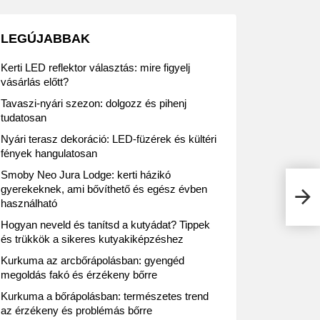
LEGÚJABBAK
Kerti LED reflektor választás: mire figyelj
vásárlás előtt?
Tavaszi-nyári szezon: dolgozz és pihenj
tudatosan
Nyári terasz dekoráció: LED-füzérek és kültéri
fények hangulatosan
Smoby Neo Jura Lodge: kerti házikó
Beje
gyerekeknek, ami bővíthető és egész évben
Medi
használható
Hogyan neveld és tanítsd a kutyádat? Tippek
és trükkök a sikeres kutyakiképzéshez
Kurkuma az arcbőrápolásban: gyengéd
megoldás fakó és érzékeny bőrre
Kurkuma a bőrápolásban: természetes trend
az érzékeny és problémás bőrre