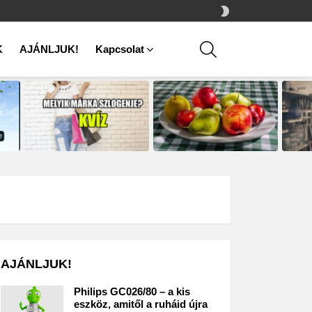
SWITCH
SKIN
SEARCH
K
AJÁNLJUK!
Kapcsolat
AJÁNLJUK!
Philips GC026/80 – a kis
eszköz, amitől a ruháid újra