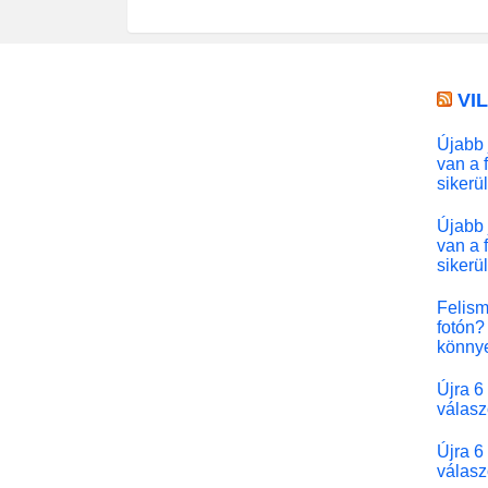
VI
Újabb 
van a 
sikerü
Újabb 
van a 
sikerü
Felism
fotón? 
könny
Újra 6
válasz
Újra 6
válasz