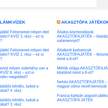
LLÁMKVÍZEK
AKASZTÓFA JÁTÉKO
játék! Felismered milyen étel
Állatos közmondások
fotón? KVÍZ 3. rész – ez is
AKASZTÓFAJÁTÉK – kitalál
l?
valamennyit?
játék! Felismered milyen étel
Állatkerti kedvencek
fotón? KVÍZ 2. rész – ez is
AKASZTÓFAJÁTÉK – felisme
l?
mind a 6-ot?
ered milyen sütemény van a
Milliók világa AKASZTÓFAJ
KVÍZ 6. rész – ezt is
kitalálod mind a 6-ot?
edén megoldod?
Nehéz AKASZTÓFAJÁTÉK –
 találós kérdés, tudod a
magyar város nevét keressük
okat? 4. rész
Francia kártyán alapuló játék
 találós kérdés, tudod a
AKASZTÓFA JÁTÉK
okat? 3. rész