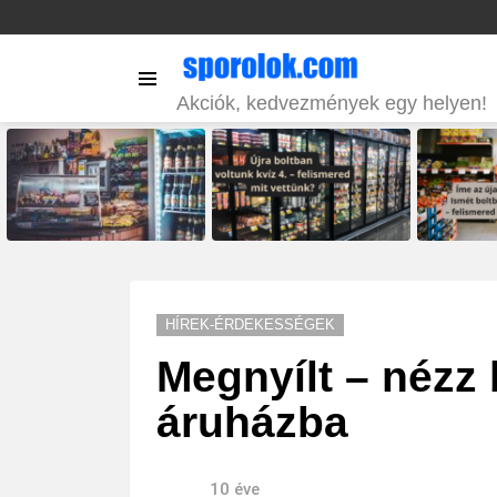
Menu
Akciók, kedvezmények egy helyen!
LATEST
STORIES
HÍREK-ÉRDEKESSÉGEK
Megnyílt – nézz 
áruházba
10 éve