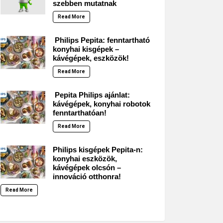
szebben mutatnak
Read More
Philips Pepita: fenntartható
konyhai kisgépek –
kávégépek, eszközök!
Read More
Pepita Philips ajánlat:
kávégépek, konyhai robotok
fenntarthatóan!
Read More
Philips kisgépek Pepita-n:
konyhai eszközök,
kávégépek olcsón –
innováció otthonra!
Read More