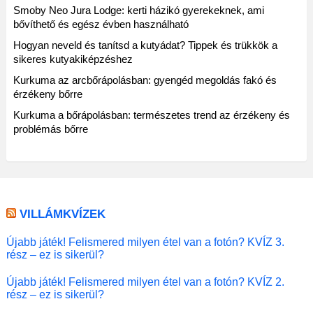
Smoby Neo Jura Lodge: kerti házikó gyerekeknek, ami
bővíthető és egész évben használható
Hogyan neveld és tanítsd a kutyádat? Tippek és trükkök a
sikeres kutyakiképzéshez
Kurkuma az arcbőrápolásban: gyengéd megoldás fakó és
érzékeny bőrre
Kurkuma a bőrápolásban: természetes trend az érzékeny és
problémás bőrre
VILLÁMKVÍZEK
Újabb játék! Felismered milyen étel van a fotón? KVÍZ 3.
rész – ez is sikerül?
Újabb játék! Felismered milyen étel van a fotón? KVÍZ 2.
rész – ez is sikerül?