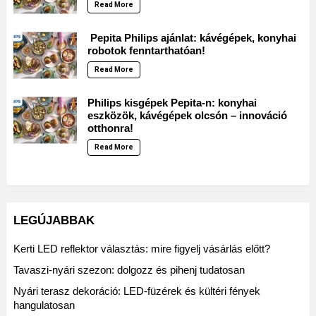
Read More
Pepita Philips ajánlat: kávégépek, konyhai
robotok fenntarthatóan!
Read More
Philips kisgépek Pepita-n: konyhai
eszközök, kávégépek olcsón – innováció
otthonra!
Read More
LEGÚJABBAK
Kerti LED reflektor választás: mire figyelj vásárlás előtt?
Tavaszi-nyári szezon: dolgozz és pihenj tudatosan
Nyári terasz dekoráció: LED-füzérek és kültéri fények
hangulatosan