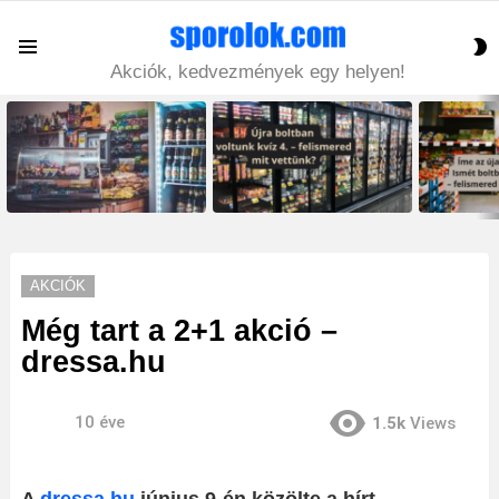
S
Menu
S
Akciók, kedvezmények egy helyen!
LATEST
STORIES
AKCIÓK
Még tart a 2+1 akció –
dressa.hu
10 éve
1.5k
Views