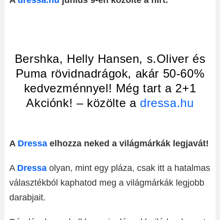
A
dressa.hu
június 9-én közölte a hírt.
Bershka, Helly Hansen, s.Oliver és
Puma rövidnadrágok, akár 50-60%
kedvezménnyel! Még tart a 2+1
Akciónk! – közölte a
dressa.hu
A
Dressa
elhozza neked a világmárkák legjavát!
A
Dressa
olyan, mint egy pláza, csak itt a hatalmas
választékból kaphatod meg a világmárkák legjobb
darabjait.