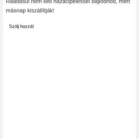
Ráadásul nem kell hazacipeléssel bajlódnod, mert
másnap kiszállítják!
Szólj hozzá!