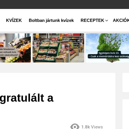
KVÍZEK
Boltban jártunk kvízek
RECEPTEK
AKCIÓ
gratulált a
1.8k
Views