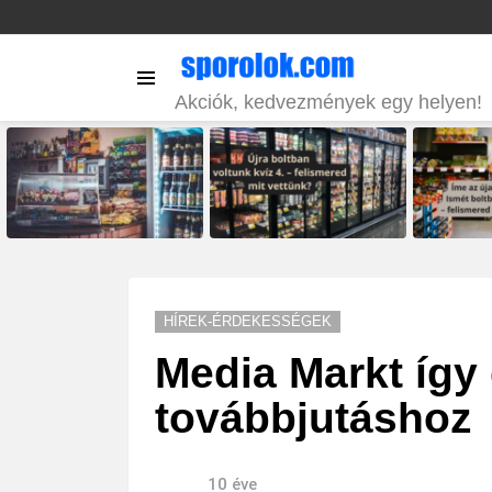
Menu
Akciók, kedvezmények egy helyen!
LATEST
STORIES
HÍREK-ÉRDEKESSÉGEK
Media Markt így 
továbbjutáshoz
10 éve