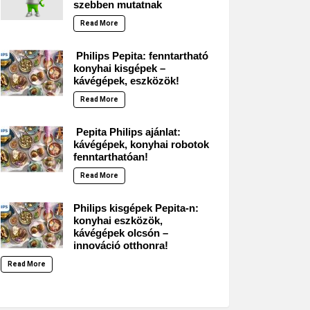
szebben mutatnak
Read More
Philips Pepita: fenntartható
konyhai kisgépek –
kávégépek, eszközök!
Read More
Pepita Philips ajánlat:
kávégépek, konyhai robotok
fenntarthatóan!
Read More
Philips kisgépek Pepita-n:
konyhai eszközök,
kávégépek olcsón –
innováció otthonra!
Read More