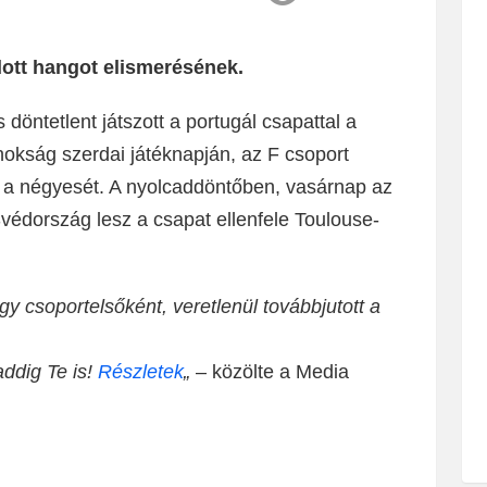
dott hangot elismerésének.
döntetlent játszott a portugál csapattal a
nokság szerdai játéknapján, az F csoport
e a négyesét. A nyolcaddöntőben, vasárnap az
védország lesz a csapat ellenfele Toulouse-
y csoportelsőként, veretlenül továbbjutott a
addig Te is!
Részletek
„
– közölte a Media