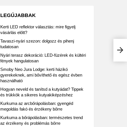
LEGÚJABBAK
Kerti LED reflektor választás: mire figyelj
vásárlás előtt?
Tavaszi-nyári szezon: dolgozz és pihenj
tudatosan
A SP
Nyári terasz dekoráció: LED-füzérek és kültéri
fények hangulatosan
Smoby Neo Jura Lodge: kerti házikó
gyerekeknek, ami bővíthető és egész évben
használható
Hogyan neveld és tanítsd a kutyádat? Tippek
és trükkök a sikeres kutyakiképzéshez
Kurkuma az arcbőrápolásban: gyengéd
megoldás fakó és érzékeny bőrre
Kurkuma a bőrápolásban: természetes trend
az érzékeny és problémás bőrre