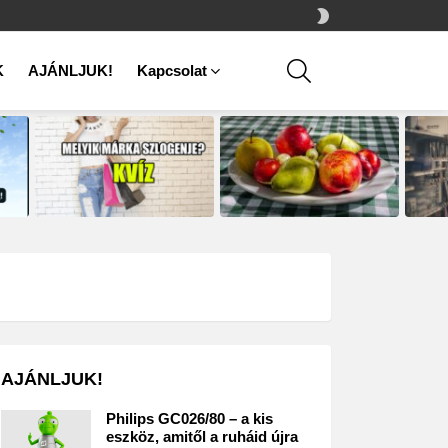
SWITCH
SKIN
SEARCH
K
AJÁNLJUK!
Kapcsolat
AJÁNLJUK!
Philips GC026/80 – a kis
eszköz, amitől a ruháid újra