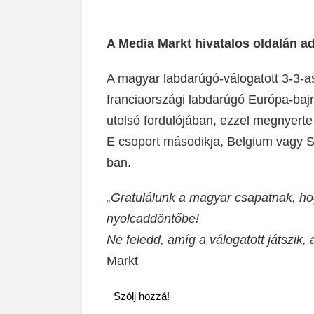
A Media Markt hivatalos oldalán a
A magyar labdarúgó-válogatott 3-3-as 
franciaországi labdarúgó Európa-baj
utolsó fordulójában, ezzel megnyert
E csoport másodikja, Belgium vagy S
ban.
„Gratulálunk a magyar csapatnak, hog
nyolcaddöntőbe!
Ne feledd, amíg a válogatott játszik, 
Markt
Szólj hozzá!