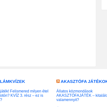
LLÁMKVÍZEK
AKASZTÓFA JÁTÉKO
játék! Felismered milyen étel
Állatos közmondások
fotón? KVÍZ 3. rész – ez is
AKASZTÓFAJÁTÉK – kitalál
l?
valamennyit?