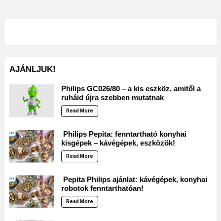
AJÁNLJUK!
Philips GC026/80 – a kis eszköz, amitől a
ruháid újra szebben mutatnak
Read More
Philips Pepita: fenntartható konyhai
kisgépek – kávégépek, eszközök!
Read More
Pepita Philips ajánlat: kávégépek, konyhai
robotok fenntarthatóan!
Read More