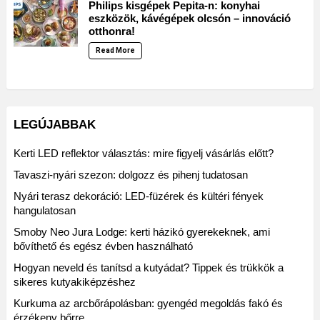
Philips kisgépek Pepita-n: konyhai
eszközök, kávégépek olcsón – innováció
otthonra!
Read More
LEGÚJABBAK
Kerti LED reflektor választás: mire figyelj vásárlás előtt?
Tavaszi-nyári szezon: dolgozz és pihenj tudatosan
Nyári terasz dekoráció: LED-füzérek és kültéri fények
hangulatosan
Smoby Neo Jura Lodge: kerti házikó gyerekeknek, ami
bővíthető és egész évben használható
Hogyan neveld és tanítsd a kutyádat? Tippek és trükkök a
sikeres kutyakiképzéshez
Kurkuma az arcbőrápolásban: gyengéd megoldás fakó és
érzékeny bőrre