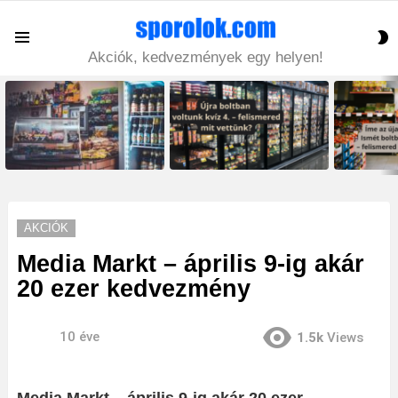
S
Menu
S
Akciók, kedvezmények egy helyen!
LATEST
STORIES
AKCIÓK
Media Markt – április 9-ig akár
20 ezer kedvezmény
10 éve
1.5k
Views