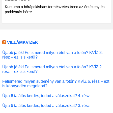
Kurkuma a bőrápolásban: természetes trend az érzékeny és
problémás bőrre
VILLÁMKVÍZEK
Újabb játék! Felismered milyen étel van a fotón? KVÍZ 3.
rész – ez is sikerül?
Újabb játék! Felismered milyen étel van a fotón? KVÍZ 2.
rész – ez is sikerül?
Felismered milyen sütemény van a fotón? KVÍZ 6. rész – ezt
is könnyedén megoldod?
Újra 6 találós kérdés, tudod a válaszokat? 4. rész
Újra 6 találós kérdés, tudod a válaszokat? 3. rész