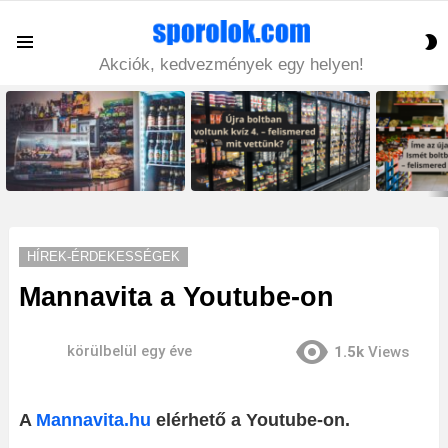
S
Menu
S
Akciók, kedvezmények egy helyen!
LATEST
STORIES
HÍREK-ÉRDEKESSÉGEK
Mannavita a Youtube-on
körülbelül egy éve
1.5k
Views
A
Mannavita.hu
elérhető a Youtube-on.