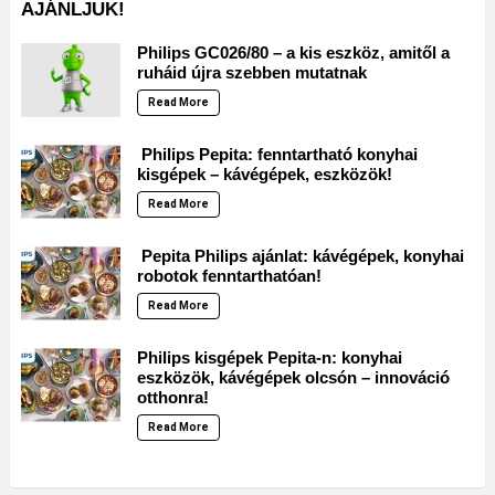
AJÁNLJUK!
Philips GC026/80 – a kis eszköz, amitől a
ruháid újra szebben mutatnak
Read More
Philips Pepita: fenntartható konyhai
kisgépek – kávégépek, eszközök!
Read More
Pepita Philips ajánlat: kávégépek, konyhai
robotok fenntarthatóan!
Read More
Philips kisgépek Pepita-n: konyhai
eszközök, kávégépek olcsón – innováció
otthonra!
Read More