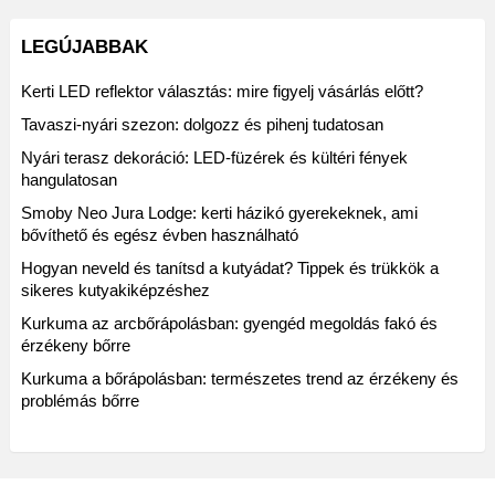
LEGÚJABBAK
Kerti LED reflektor választás: mire figyelj vásárlás előtt?
Tavaszi-nyári szezon: dolgozz és pihenj tudatosan
Nyári terasz dekoráció: LED-füzérek és kültéri fények
hangulatosan
Smoby Neo Jura Lodge: kerti házikó gyerekeknek, ami
bővíthető és egész évben használható
Hogyan neveld és tanítsd a kutyádat? Tippek és trükkök a
sikeres kutyakiképzéshez
Kurkuma az arcbőrápolásban: gyengéd megoldás fakó és
érzékeny bőrre
Kurkuma a bőrápolásban: természetes trend az érzékeny és
problémás bőrre