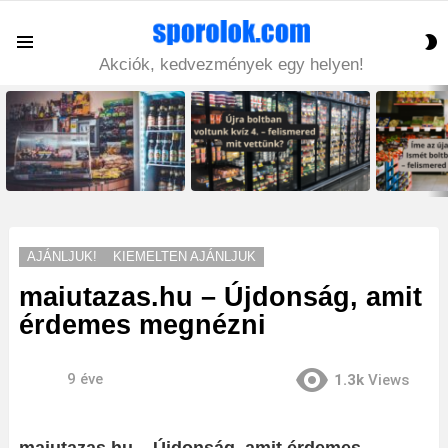
S
Menu
S
Akciók, kedvezmények egy helyen!
LATEST
STORIES
AJÁNLJUK!
KIEMELTEN AJÁNLJUK
maiutazas.hu – Újdonság, amit
érdemes megnézni
9 éve
1.3k
Views