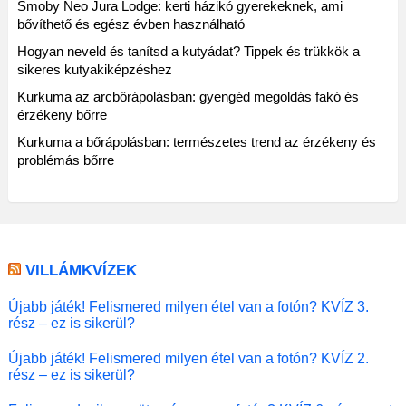
Smoby Neo Jura Lodge: kerti házikó gyerekeknek, ami
bővíthető és egész évben használható
Hogyan neveld és tanítsd a kutyádat? Tippek és trükkök a
sikeres kutyakiképzéshez
Kurkuma az arcbőrápolásban: gyengéd megoldás fakó és
érzékeny bőrre
Kurkuma a bőrápolásban: természetes trend az érzékeny és
problémás bőrre
VILLÁMKVÍZEK
Újabb játék! Felismered milyen étel van a fotón? KVÍZ 3.
rész – ez is sikerül?
Újabb játék! Felismered milyen étel van a fotón? KVÍZ 2.
rész – ez is sikerül?