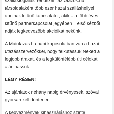
szállásfoglalási rendszer- az Utazok.hu –
társoldalaként több ezer hazai szálláshellyel
ápolnak kitűnő kapcsolatot, akik – a több éves
kitűnő partnerkapcsolat jegyében – első kézből
adják legkedvezőbb akcióikat nekünk.
A Maiutazas.hu napi kapcsolatban van a hazai
utazásszervezőkkel, hogy felkutassuk Neked a
legjobb árakat, és a legkülönfélébb úti célokat
ajánlhassuk.
LÉGY RÉSEN!
Az ajánlatok néhány napig érvényesek, szóval
gyorsan kell döntened.
A kedvezmények kihasználáshoz szinte