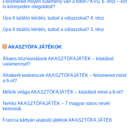
Felismered milyen sütemény van a fotón? KVÍZ 6. rész – ezt
is könnyedén megoldod?
Újra 6 találós kérdés, tudod a válaszokat? 4. rész
Újra 6 találós kérdés, tudod a válaszokat? 3. rész
AKASZTÓFA JÁTÉKOK
Állatos közmondások AKASZTÓFAJÁTÉK – kitalálod
valamennyit?
Állatkerti kedvencek AKASZTÓFAJÁTÉK – felismered mind
a 6-ot?
Milliók világa AKASZTÓFAJÁTÉK – kitalálod mind a 6-ot?
Nehéz AKASZTÓFAJÁTÉK – 7 magyar város nevét
keressük
Francia kártyán alapuló játékok AKASZTÓFA JÁTÉK