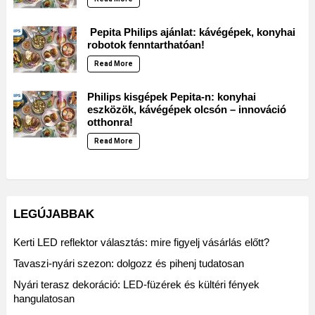
Pepita Philips ajánlat: kávégépek, konyhai
robotok fenntarthatóan!
Read More
Philips kisgépek Pepita-n: konyhai
eszközök, kávégépek olcsón – innováció
otthonra!
Read More
LEGÚJABBAK
Kerti LED reflektor választás: mire figyelj vásárlás előtt?
Tavaszi-nyári szezon: dolgozz és pihenj tudatosan
Nyári terasz dekoráció: LED-füzérek és kültéri fények
hangulatosan