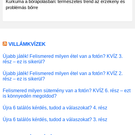
Kurkuma a bőrápolásban: természetes trend az érzékeny és
problémás bőrre
VILLÁMKVÍZEK
Újabb játék! Felismered milyen étel van a fotón? KVÍZ 3.
rész – ez is sikerül?
Újabb játék! Felismered milyen étel van a fotón? KVÍZ 2.
rész – ez is sikerül?
Felismered milyen sütemény van a fotón? KVÍZ 6. rész – ezt
is könnyedén megoldod?
Újra 6 találós kérdés, tudod a válaszokat? 4. rész
Újra 6 találós kérdés, tudod a válaszokat? 3. rész