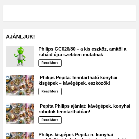
AJÁNLJUK!
Philips GC026/80 – a kis eszköz, amitől a
ruháid újra szebben mutatnak
Read More
Philips Pepita: fenntartható konyhai
kisgépek – kávégépek, eszközök!
Read More
Pepita Philips ajánlat: kávégépek, konyhai
robotok fenntarthatóan!
Read More
Philips kisgépek Pepita-n: konyhai