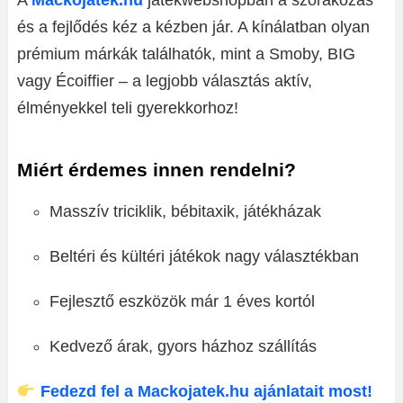
A
Mackojatek.hu
játékwebshopban a szórakozás
és a fejlődés kéz a kézben jár. A kínálatban olyan
prémium márkák találhatók, mint a Smoby, BIG
vagy Écoiffier – a legjobb választás aktív,
élményekkel teli gyerekkorhoz!
Miért érdemes innen rendelni?
Masszív triciklik, bébitaxik, játékházak
Beltéri és kültéri játékok nagy választékban
Fejlesztő eszközök már 1 éves kortól
Kedvező árak, gyors házhoz szállítás
Fedezd fel a Mackojatek.hu ajánlatait most!