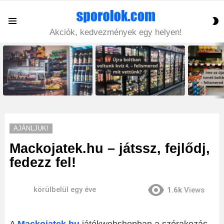
S
Menu
S
Akciók, kedvezmények egy helyen!
LATEST
STORIES
AJÁNLJUK!
Mackojatek.hu – játssz, fejlődj,
fedezz fel!
körülbelül egy éve
1.6k
Views