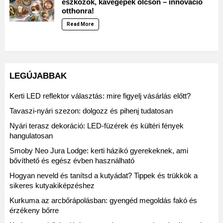
eszközök, kávégépek olcsón – innováció
otthonra!
Read More
LEGÚJABBAK
Kerti LED reflektor választás: mire figyelj vásárlás előtt?
Tavaszi-nyári szezon: dolgozz és pihenj tudatosan
Nyári terasz dekoráció: LED-füzérek és kültéri fények
hangulatosan
Smoby Neo Jura Lodge: kerti házikó gyerekeknek, ami
bővíthető és egész évben használható
Hogyan neveld és tanítsd a kutyádat? Tippek és trükkök a
sikeres kutyakiképzéshez
Kurkuma az arcbőrápolásban: gyengéd megoldás fakó és
érzékeny bőrre