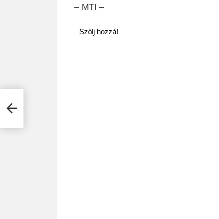
– MTI –
Szólj hozzá!