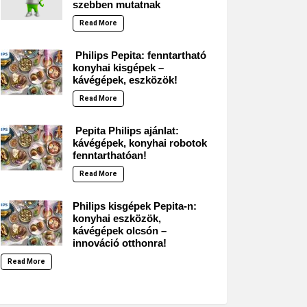
szebben mutatnak
Read More
Philips Pepita: fenntartható
konyhai kisgépek –
kávégépek, eszközök!
Read More
Pepita Philips ajánlat:
kávégépek, konyhai robotok
fenntarthatóan!
Read More
Philips kisgépek Pepita-n:
konyhai eszközök,
kávégépek olcsón –
innováció otthonra!
Read More