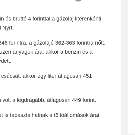
n és bruttó 4 forinttal a gázolaj literenkénti
 Nyrt.
6 forintra, a gázolajé 362-363 forintra nőtt.
 üzemanyagok ára, akkor a benzin és a
edett.
l csúcsát, akkor egy liter átlagosan 451
 volt a legdrágább, átlagosan 449 forint.
t is tapasztalhatnak a töltőállomások árai