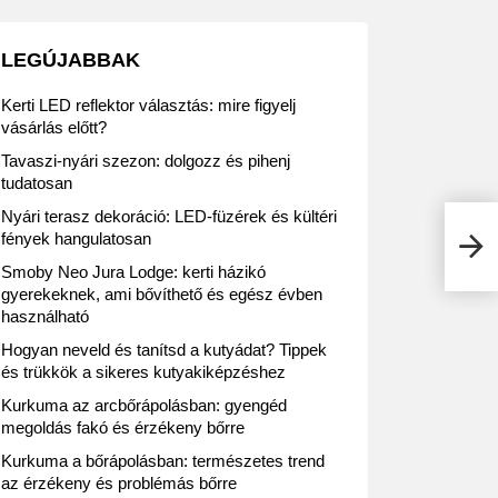
LEGÚJABBAK
Kerti LED reflektor választás: mire figyelj
vásárlás előtt?
Tavaszi-nyári szezon: dolgozz és pihenj
tudatosan
Nyári terasz dekoráció: LED-füzérek és kültéri
Tesc
fények hangulatosan
nyer
Smoby Neo Jura Lodge: kerti házikó
gyerekeknek, ami bővíthető és egész évben
használható
Hogyan neveld és tanítsd a kutyádat? Tippek
és trükkök a sikeres kutyakiképzéshez
Kurkuma az arcbőrápolásban: gyengéd
megoldás fakó és érzékeny bőrre
Kurkuma a bőrápolásban: természetes trend
az érzékeny és problémás bőrre