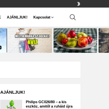
SWITCH
SKIN
SEARCH
K
AJÁNLJUK!
Kapcsolat
AJÁNLJUK!
Philips GC026/80 – a kis
eszköz, amitől a ruháid újra