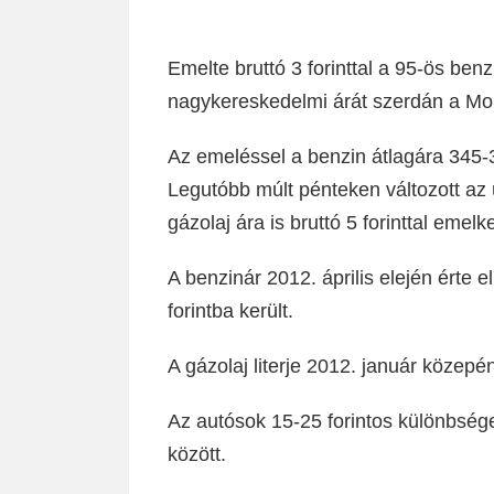
Emelte bruttó 3 forinttal a 95-ös benzi
nagykereskedelmi árát szerdán a Mol
Az emeléssel a benzin átlagára 345-34
Legutóbb múlt pénteken változott az
gázolaj ára is bruttó 5 forinttal emelk
A benzinár 2012. április elején érte e
forintba került.
A gázolaj literje 2012. január közepén
Az autósok 15-25 forintos különbsége
között.