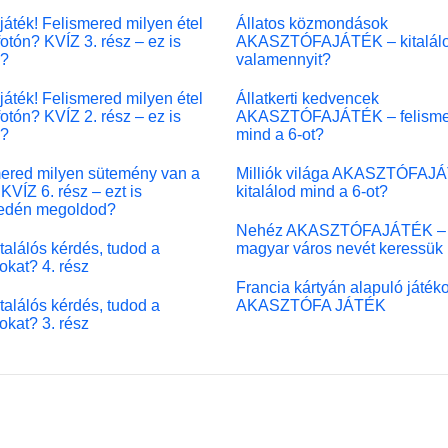
játék! Felismered milyen étel
Állatos közmondások
fotón? KVÍZ 3. rész – ez is
AKASZTÓFAJÁTÉK – kitalál
l?
valamennyit?
játék! Felismered milyen étel
Állatkerti kedvencek
fotón? KVÍZ 2. rész – ez is
AKASZTÓFAJÁTÉK – felisme
l?
mind a 6-ot?
ered milyen sütemény van a
Milliók világa AKASZTÓFAJ
KVÍZ 6. rész – ezt is
kitalálod mind a 6-ot?
edén megoldod?
Nehéz AKASZTÓFAJÁTÉK –
 találós kérdés, tudod a
magyar város nevét keressük
okat? 4. rész
Francia kártyán alapuló játék
 találós kérdés, tudod a
AKASZTÓFA JÁTÉK
okat? 3. rész