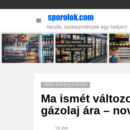
Menu
Akciók, kedvezmények egy helyen!
LATEST
STORIES
HÍREK-ÉRDEKESSÉGEK
Ma ismét változo
gázolaj ára – no
10 éve