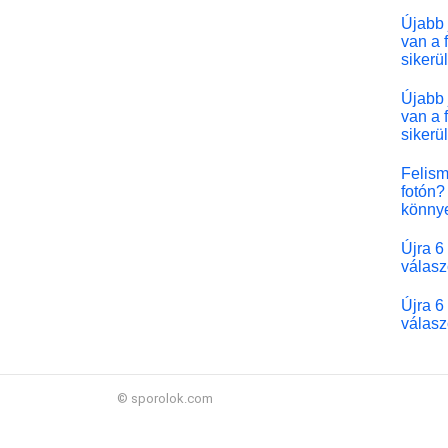
Újabb 
van a 
sikerü
Újabb 
van a 
sikerü
Felism
fotón? 
könny
Újra 6
válasz
Újra 6
válasz
© sporolok.com