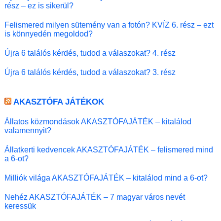
rész – ez is sikerül?
Felismered milyen sütemény van a fotón? KVÍZ 6. rész – ezt
is könnyedén megoldod?
Újra 6 találós kérdés, tudod a válaszokat? 4. rész
Újra 6 találós kérdés, tudod a válaszokat? 3. rész
AKASZTÓFA JÁTÉKOK
Állatos közmondások AKASZTÓFAJÁTÉK – kitalálod
valamennyit?
Állatkerti kedvencek AKASZTÓFAJÁTÉK – felismered mind
a 6-ot?
Milliók világa AKASZTÓFAJÁTÉK – kitalálod mind a 6-ot?
Nehéz AKASZTÓFAJÁTÉK – 7 magyar város nevét
keressük