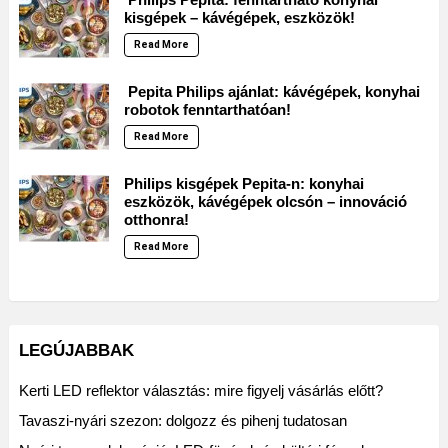
kisgépek – kávégépek, eszközök!
Read More
Pepita Philips ajánlat: kávégépek, konyhai
robotok fenntarthatóan!
Read More
Philips kisgépek Pepita-n: konyhai
eszközök, kávégépek olcsón – innováció
otthonra!
Read More
LEGÚJABBAK
Kerti LED reflektor választás: mire figyelj vásárlás előtt?
Tavaszi-nyári szezon: dolgozz és pihenj tudatosan