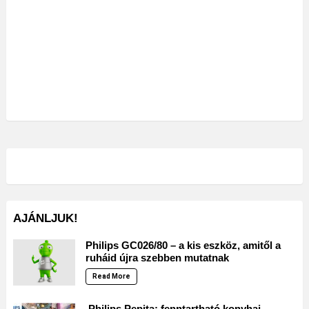
AJÁNLJUK!
Philips GC026/80 – a kis eszköz, amitől a
ruháid újra szebben mutatnak
Read More
Philips Pepita: fenntartható konyhai