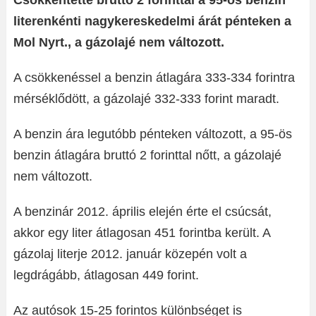
Csökkentette bruttó 2 forinttal a 95-ös benzin
literenkénti nagykereskedelmi árát pénteken a
Mol Nyrt., a gázolajé nem változott.
A csökkenéssel a benzin átlagára 333-334 forintra
mérséklődött, a gázolajé 332-333 forint maradt.
A benzin ára legutóbb pénteken változott, a 95-ös
benzin átlagára bruttó 2 forinttal nőtt, a gázolajé
nem változott.
A benzinár 2012. április elején érte el csúcsát,
akkor egy liter átlagosan 451 forintba került. A
gázolaj literje 2012. január közepén volt a
legdrágább, átlagosan 449 forint.
Az autósok 15-25 forintos különbséget is