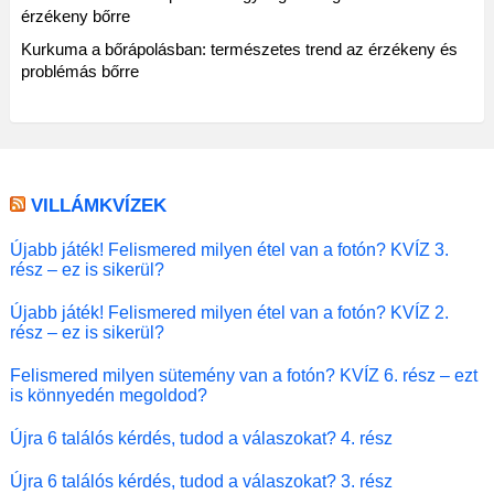
érzékeny bőrre
Kurkuma a bőrápolásban: természetes trend az érzékeny és
problémás bőrre
VILLÁMKVÍZEK
Újabb játék! Felismered milyen étel van a fotón? KVÍZ 3.
rész – ez is sikerül?
Újabb játék! Felismered milyen étel van a fotón? KVÍZ 2.
rész – ez is sikerül?
Felismered milyen sütemény van a fotón? KVÍZ 6. rész – ezt
is könnyedén megoldod?
Újra 6 találós kérdés, tudod a válaszokat? 4. rész
Újra 6 találós kérdés, tudod a válaszokat? 3. rész