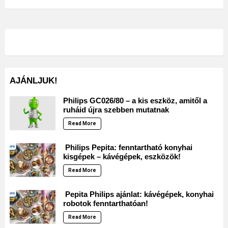
AJÁNLJUK!
Philips GC026/80 – a kis eszköz, amitől a
ruháid újra szebben mutatnak
Read More
Philips Pepita: fenntartható konyhai
kisgépek – kávégépek, eszközök!
Read More
Pepita Philips ajánlat: kávégépek, konyhai
robotok fenntarthatóan!
Read More