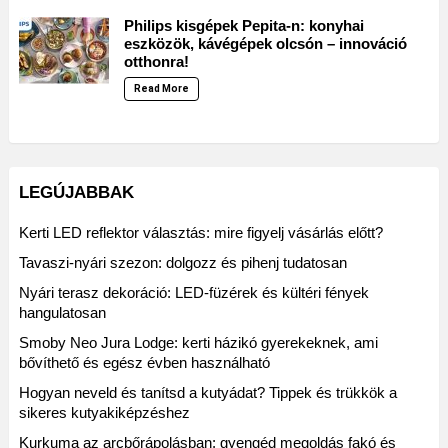
Philips kisgépek Pepita-n: konyhai
eszközök, kávégépek olcsón – innováció
otthonra!
Read More
LEGÚJABBAK
Kerti LED reflektor választás: mire figyelj vásárlás előtt?
Tavaszi-nyári szezon: dolgozz és pihenj tudatosan
Nyári terasz dekoráció: LED-füzérek és kültéri fények
hangulatosan
Smoby Neo Jura Lodge: kerti házikó gyerekeknek, ami
bővíthető és egész évben használható
Hogyan neveld és tanítsd a kutyádat? Tippek és trükkök a
sikeres kutyakiképzéshez
Kurkuma az arcbőrápolásban: gyengéd megoldás fakó és