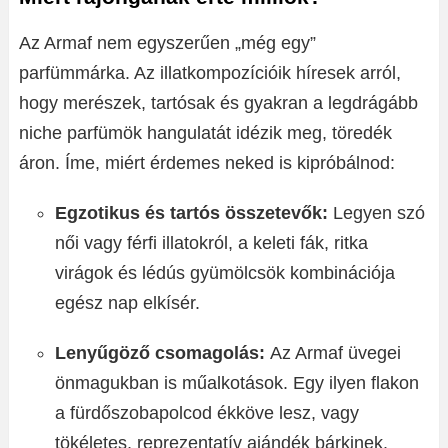
Az Armaf nem egyszerűen „még egy”
parfümmárka. Az illatkompozícióik híresek arról,
hogy merészek, tartósak és gyakran a legdrágább
niche parfümök hangulatát idézik meg, töredék
áron. Íme, miért érdemes neked is kipróbálnod:
Egzotikus és tartós összetevők:
Legyen szó
női vagy férfi illatokról, a keleti fák, ritka
virágok és lédús gyümölcsök kombinációja
egész nap elkísér.
Lenyűgöző csomagolás:
Az Armaf üvegei
önmagukban is műalkotások. Egy ilyen flakon
a fürdőszobapolcod ékköve lesz, vagy
tökéletes, reprezentatív ajándék bárkinek.