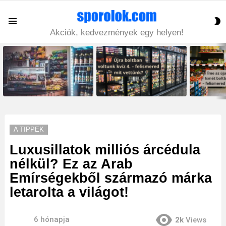
S
Menu
S
Akciók, kedvezmények egy helyen!
LATEST
STORIES
A TIPPEK
Luxusillatok milliós árcédula
nélkül? Ez az Arab
Emírségekből származó márka
letarolta a világot!
6 hónapja
2k
Views