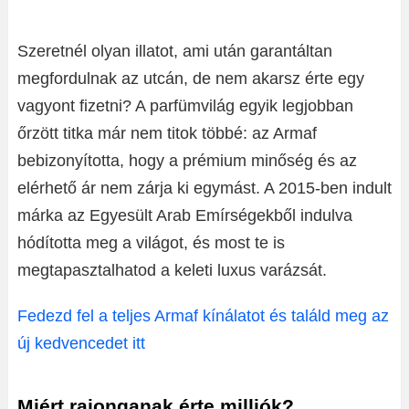
Szeretnél olyan illatot, ami után garantáltan
megfordulnak az utcán, de nem akarsz érte egy
vagyont fizetni? A parfümvilág egyik legjobban
őrzött titka már nem titok többé: az Armaf
bebizonyította, hogy a prémium minőség és az
elérhető ár nem zárja ki egymást. A 2015-ben indult
márka az Egyesült Arab Emírségekből indulva
hódította meg a világot, és most te is
megtapasztalhatod a keleti luxus varázsát.
Fedezd fel a teljes Armaf kínálatot és találd meg az
új kedvencedet itt
Miért rajonganak érte milliók?