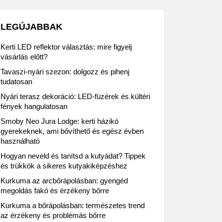
LEGÚJABBAK
Kerti LED reflektor választás: mire figyelj
vásárlás előtt?
Tavaszi-nyári szezon: dolgozz és pihenj
tudatosan
Nyári terasz dekoráció: LED-füzérek és kültéri
fények hangulatosan
Smoby Neo Jura Lodge: kerti házikó
gyerekeknek, ami bővíthető és egész évben
használható
Hogyan neveld és tanítsd a kutyádat? Tippek
és trükkök a sikeres kutyakiképzéshez
Kurkuma az arcbőrápolásban: gyengéd
megoldás fakó és érzékeny bőrre
Kurkuma a bőrápolásban: természetes trend
az érzékeny és problémás bőrre