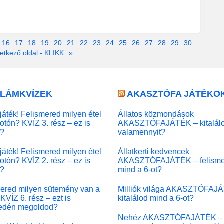
16
17
18
19
20
21
22
23
24
25
26
27
28
29
30
etkező oldal - KLIKK
»
LLÁMKVÍZEK
AKASZTÓFA JÁTÉKO
játék! Felismered milyen étel
Állatos közmondások
fotón? KVÍZ 3. rész – ez is
AKASZTÓFAJÁTÉK – kitalál
l?
valamennyit?
játék! Felismered milyen étel
Állatkerti kedvencek
fotón? KVÍZ 2. rész – ez is
AKASZTÓFAJÁTÉK – felisme
l?
mind a 6-ot?
ered milyen sütemény van a
Milliók világa AKASZTÓFAJ
KVÍZ 6. rész – ezt is
kitalálod mind a 6-ot?
edén megoldod?
Nehéz AKASZTÓFAJÁTÉK –