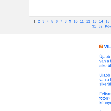
1
2
3
4
5
6
7
8
9
10
11
12
13
14
15
31
32
Köv
VI
Újabb 
van a 
sikerü
Újabb 
van a 
sikerü
Felism
fotón? 
könny