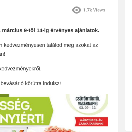
1.7k
Views
 március 9-től 14-ig érvényes ajánlatok.
an kedvezményesen találod meg azokat az
an!
L kedvezményekről.
bevásárló körútra indulsz!