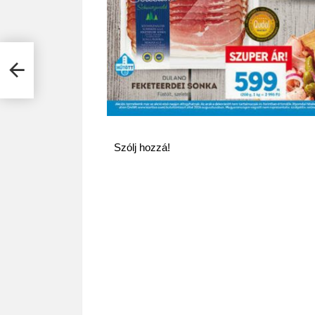
k
Szólj hozzá!