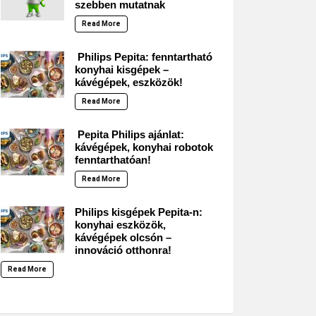
szebben mutatnak
Read More
Philips Pepita: fenntartható
konyhai kisgépek –
kávégépek, eszközök!
Read More
Pepita Philips ajánlat:
kávégépek, konyhai robotok
fenntarthatóan!
Read More
Philips kisgépek Pepita-n:
konyhai eszközök,
kávégépek olcsón –
innováció otthonra!
Read More