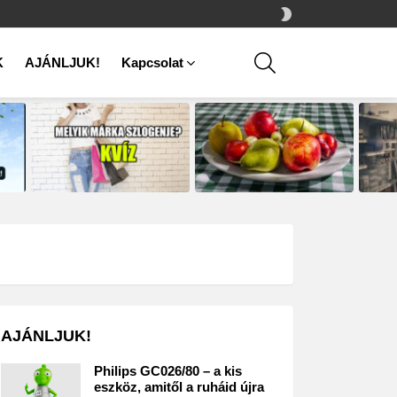
SWITCH
SKIN
SEARCH
K
AJÁNLJUK!
Kapcsolat
AJÁNLJUK!
Philips GC026/80 – a kis
eszköz, amitől a ruháid újra