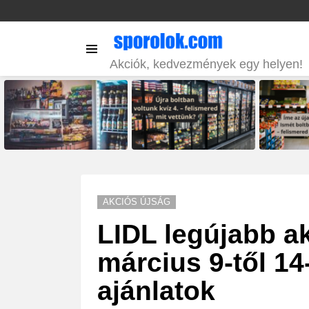
Menu
Akciók, kedvezmények egy helyen!
LATEST
STORIES
AKCIÓS ÚJSÁG
LIDL legújabb ak
március 9-től 14
ajánlatok