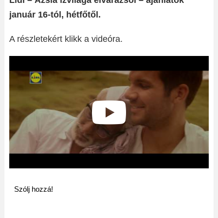
Lidl – Ázsia ízvilága elvarázsol – ajánlatok
január 16-tól, hétfőtől.
A részletekért klikk a videóra.
Szólj hozzá!