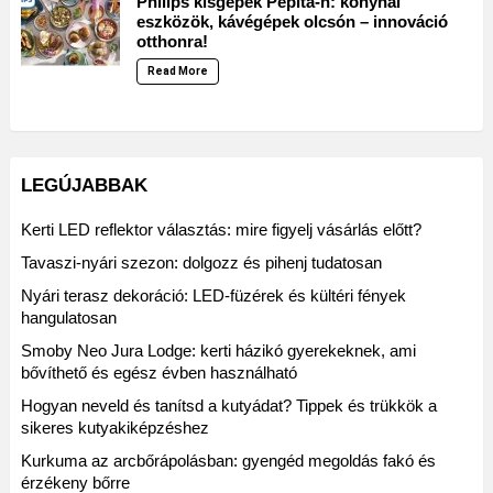
Philips kisgépek Pepita-n: konyhai
eszközök, kávégépek olcsón – innováció
otthonra!
Read More
LEGÚJABBAK
Kerti LED reflektor választás: mire figyelj vásárlás előtt?
Tavaszi-nyári szezon: dolgozz és pihenj tudatosan
Nyári terasz dekoráció: LED-füzérek és kültéri fények
hangulatosan
Smoby Neo Jura Lodge: kerti házikó gyerekeknek, ami
bővíthető és egész évben használható
Hogyan neveld és tanítsd a kutyádat? Tippek és trükkök a
sikeres kutyakiképzéshez
Kurkuma az arcbőrápolásban: gyengéd megoldás fakó és
érzékeny bőrre