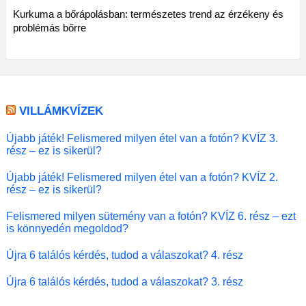
Kurkuma a bőrápolásban: természetes trend az érzékeny és
problémás bőrre
VILLÁMKVÍZEK
Újabb játék! Felismered milyen étel van a fotón? KVÍZ 3.
rész – ez is sikerül?
Újabb játék! Felismered milyen étel van a fotón? KVÍZ 2.
rész – ez is sikerül?
Felismered milyen sütemény van a fotón? KVÍZ 6. rész – ezt
is könnyedén megoldod?
Újra 6 találós kérdés, tudod a válaszokat? 4. rész
Újra 6 találós kérdés, tudod a válaszokat? 3. rész