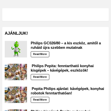
AJÁNLJUK!
Philips GC026/80 – a kis eszköz, amitől a
ruháid újra szebben mutatnak
Read More
Philips Pepita: fenntartható konyhai
kisgépek – kávégépek, eszközök!
Read More
Pepita Philips ajánlat: kávégépek, konyhai
robotok fenntarthatóan!
Read More