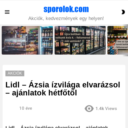
S
Menu
S
Akciók, kedvezmények egy helyen!
LATEST
STORIES
AKCIÓK
Lidl – Ázsia ízvilága elvarázsol
– ajánlatok hétfőtől
10 éve
1.4k
Views