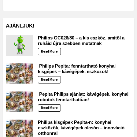
AJÁNLJUK!
Philips GC026/80 – a kis eszköz, amitől a
ruháid újra szebben mutatnak
Read More
Philips Pepita: fenntartható konyhai
kisgépek – kávégépek, eszközök!
Read More
Pepita Philips ajánlat: kávégépek, konyhai
robotok fenntarthatóan!
Read More
Philips kisgépek Pepita-n: konyhai
eszközök, kávégépek olcsón – innováció
otthonra!