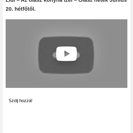
Lidl – Az olasz konyha ízei – Olasz hetek Június
20. hétfőtől.
Szólj hozzá!