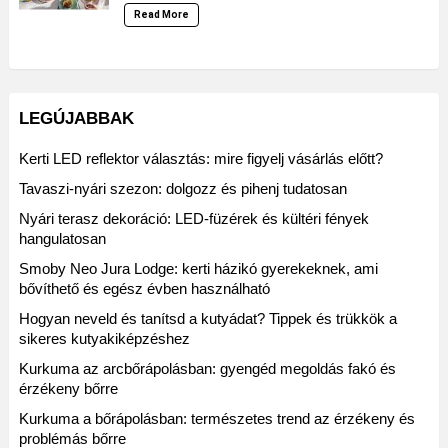
Read More
LEGÚJABBAK
Kerti LED reflektor választás: mire figyelj vásárlás előtt?
Tavaszi-nyári szezon: dolgozz és pihenj tudatosan
Nyári terasz dekoráció: LED-füzérek és kültéri fények
hangulatosan
Smoby Neo Jura Lodge: kerti házikó gyerekeknek, ami
bővíthető és egész évben használható
Hogyan neveld és tanítsd a kutyádat? Tippek és trükkök a
sikeres kutyakiképzéshez
Kurkuma az arcbőrápolásban: gyengéd megoldás fakó és
érzékeny bőrre
Kurkuma a bőrápolásban: természetes trend az érzékeny és
problémás bőrre