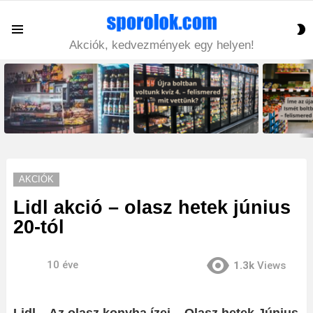
S
Menu
S
Akciók, kedvezmények egy helyen!
LATEST
STORIES
AKCIÓK
Lidl akció – olasz hetek június
20-tól
10 éve
1.3k
Views