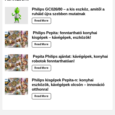
Philips GC026/80 – a kis eszköz, amitől a
ruháid újra szebben mutatnak
Read More
Philips Pepita: fenntartható konyhai
kisgépek – kávégépek, eszközök!
Read More
Pepita Philips ajánlat: kávégépek, konyhai
robotok fenntarthatóan!
Read More
Philips kisgépek Pepita-n: konyhai
eszközök, kávégépek olcsón – innováció
otthonra!
Read More