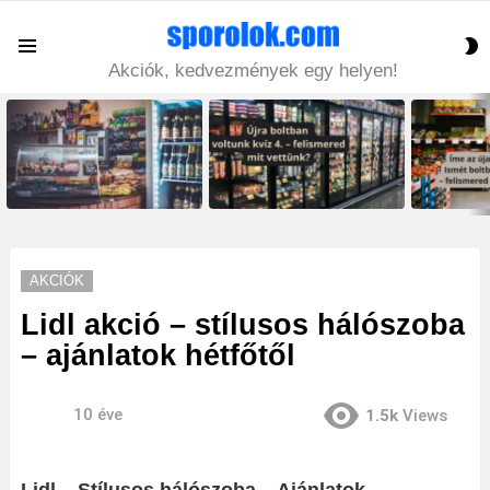
S
Menu
S
Akciók, kedvezmények egy helyen!
LATEST
STORIES
AKCIÓK
Lidl akció – stílusos hálószoba
– ajánlatok hétfőtől
10 éve
1.5k
Views