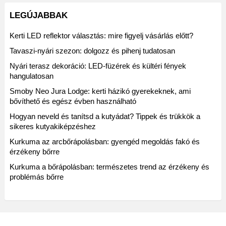
LEGÚJABBAK
Kerti LED reflektor választás: mire figyelj vásárlás előtt?
Tavaszi-nyári szezon: dolgozz és pihenj tudatosan
Nyári terasz dekoráció: LED-füzérek és kültéri fények
hangulatosan
Smoby Neo Jura Lodge: kerti házikó gyerekeknek, ami
bővíthető és egész évben használható
Hogyan neveld és tanítsd a kutyádat? Tippek és trükkök a
sikeres kutyakiképzéshez
Kurkuma az arcbőrápolásban: gyengéd megoldás fakó és
érzékeny bőrre
Kurkuma a bőrápolásban: természetes trend az érzékeny és
problémás bőrre