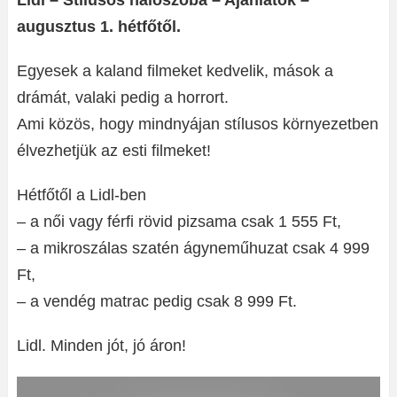
Lidl – Stílusos hálószoba – Ajánlatok –
augusztus 1. hétfőtől.
Egyesek a kaland filmeket kedvelik, mások a
drámát, valaki pedig a horrort.
Ami közös, hogy mindnyájan stílusos környezetben
élvezhetjük az esti filmeket!
Hétfőtől a Lidl-ben
– a női vagy férfi rövid pizsama csak 1 555 Ft,
– a mikroszálas szatén ágyneműhuzat csak 4 999
Ft,
– a vendég matrac pedig csak 8 999 Ft.
Lidl. Minden jót, jó áron!