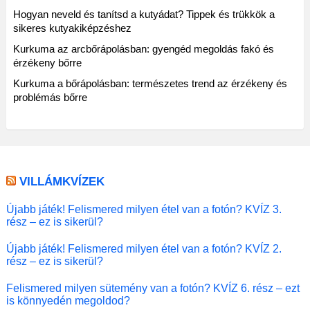
Hogyan neveld és tanítsd a kutyádat? Tippek és trükkök a
sikeres kutyakiképzéshez
Kurkuma az arcbőrápolásban: gyengéd megoldás fakó és
érzékeny bőrre
Kurkuma a bőrápolásban: természetes trend az érzékeny és
problémás bőrre
VILLÁMKVÍZEK
Újabb játék! Felismered milyen étel van a fotón? KVÍZ 3.
rész – ez is sikerül?
Újabb játék! Felismered milyen étel van a fotón? KVÍZ 2.
rész – ez is sikerül?
Felismered milyen sütemény van a fotón? KVÍZ 6. rész – ezt
is könnyedén megoldod?