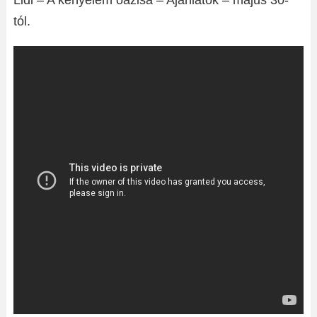
Lidl – A kényelem oázisa – Ajánlatok – május 30-
tól.