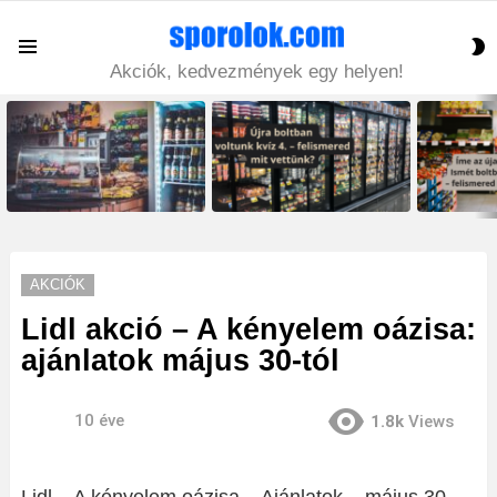
S
Menu
S
Akciók, kedvezmények egy helyen!
LATEST
STORIES
AKCIÓK
Lidl akció – A kényelem oázisa:
ajánlatok május 30-tól
10 éve
1.8k
Views