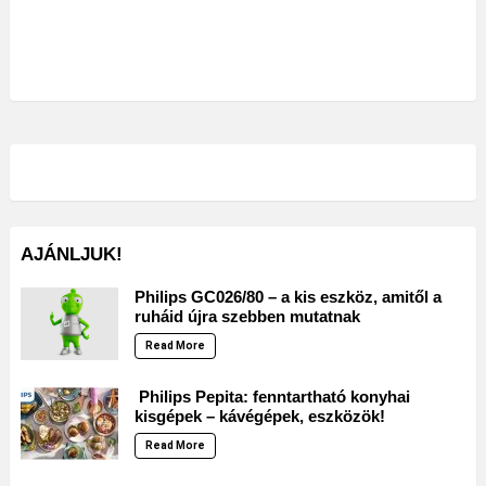
AJÁNLJUK!
Philips GC026/80 – a kis eszköz, amitől a
ruháid újra szebben mutatnak
Read More
Philips Pepita: fenntartható konyhai
kisgépek – kávégépek, eszközök!
Read More