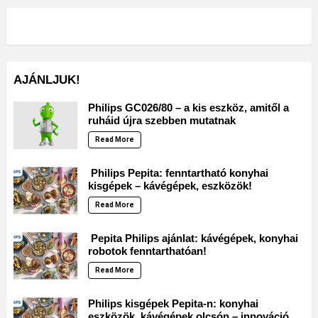
AJÁNLJUK!
Philips GC026/80 – a kis eszköz, amitől a
ruháid újra szebben mutatnak
Read More
Philips Pepita: fenntartható konyhai
kisgépek – kávégépek, eszközök!
Read More
Pepita Philips ajánlat: kávégépek, konyhai
robotok fenntarthatóan!
Read More
Philips kisgépek Pepita-n: konyhai
eszközök, kávégépek olcsón – innováció