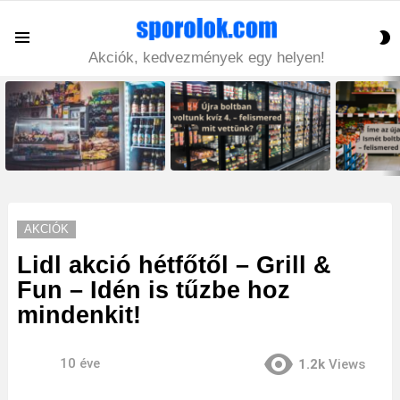
S
Menu
S
Akciók, kedvezmények egy helyen!
LATEST
STORIES
AKCIÓK
Lidl akció hétfőtől – Grill &
Fun – Idén is tűzbe hoz
mindenkit!
10 éve
1.2k
Views