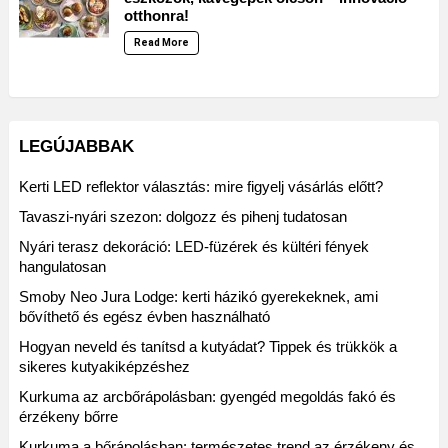
otthonra!
Read More
LEGÚJABBAK
Kerti LED reflektor választás: mire figyelj vásárlás előtt?
Tavaszi-nyári szezon: dolgozz és pihenj tudatosan
Nyári terasz dekoráció: LED-füzérek és kültéri fények
hangulatosan
Smoby Neo Jura Lodge: kerti házikó gyerekeknek, ami
bővíthető és egész évben használható
Hogyan neveld és tanítsd a kutyádat? Tippek és trükkök a
sikeres kutyakiképzéshez
Kurkuma az arcbőrápolásban: gyengéd megoldás fakó és
érzékeny bőrre
Kurkuma a bőrápolásban: természetes trend az érzékeny és