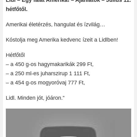
Lidl – Egy falat Amerika! – Ajánlatok – Július 11.
hétfőtől.
Amerikai életérzés, hangulat és ízvilág…
Kóstolja meg Amerika kedvenc ízeit a Lidlben!
Hétfőtől
– a 450 g-os hagymakarikák 299 Ft,
– a 250 ml-es juharszirup 1 111 Ft,
– a 454 g-os mogyoróvaj 777 Ft,
Lidl. Minden jót, jóáron.”