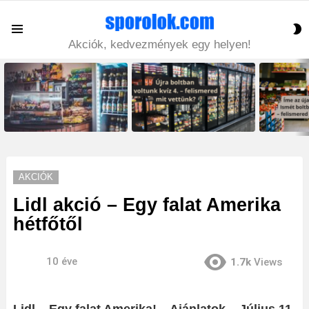
S
Menu
S
Akciók, kedvezmények egy helyen!
LATEST
STORIES
AKCIÓK
Lidl akció – Egy falat Amerika
hétfőtől
10 éve
1.7k
Views