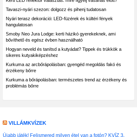
Kerti LED reflektor választás: mire figyelj vásárlás előtt?
Tavaszi-nyári szezon: dolgozz és pihenj tudatosan
Nyári terasz dekoráció: LED-füzérek és kültéri fények
hangulatosan
Smoby Neo Jura Lodge: kerti házikó gyerekeknek, ami
bővíthető és egész évben használható
Hogyan neveld és tanítsd a kutyádat? Tippek és trükkök a
sikeres kutyakiképzéshez
Kurkuma az arcbőrápolásban: gyengéd megoldás fakó és
érzékeny bőrre
Kurkuma a bőrápolásban: természetes trend az érzékeny és
problémás bőrre
VILLÁMKVÍZEK
Újabb játék! Felismered milyen étel van a fotón? KVÍZ 3.