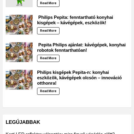
Read More
Philips Pepita: fenntartható konyhai
kisgépek – kávégépek, eszközök!
Read More
Pepita Philips ajánlat: kávégépek, konyhai
robotok fenntarthatóan!
Read More
Philips kisgépek Pepita-n: konyhai
eszközök, kávégépek olcsón – innováció
otthonra!
Read More
LEGÚJABBAK