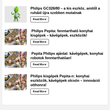
Philips GC026/80 – a kis eszköz, amitől a
ruháid újra szebben mutatnak
Read More
Philips Pepita: fenntartható konyhai
kisgépek – kávégépek, eszközök!
Read More
Pepita Philips ajánlat: kávégépek, konyhai
robotok fenntarthatóan!
Read More
Philips kisgépek Pepita-n: konyhai
eszközök, kávégépek olcsón – innováció
otthonra!
Read More