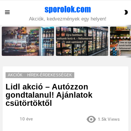
S
Menu
S
Akciók, kedvezmények egy helyen!
LATEST
STORIES
AKCIÓK
HÍREK-ÉRDEKESSÉGEK
Lidl akció – Autózzon
gondtalanul! Ajánlatok
csütörtöktől
10 éve
1.5k
Views