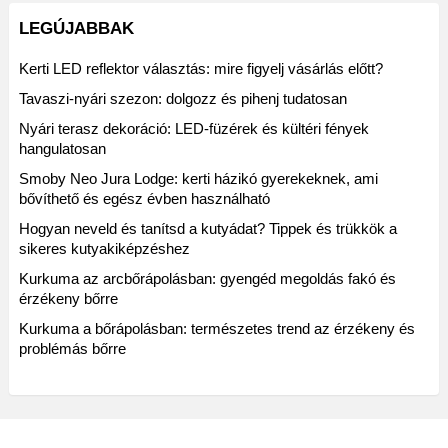
LEGÚJABBAK
Kerti LED reflektor választás: mire figyelj vásárlás előtt?
Tavaszi-nyári szezon: dolgozz és pihenj tudatosan
Nyári terasz dekoráció: LED-füzérek és kültéri fények
hangulatosan
Smoby Neo Jura Lodge: kerti házikó gyerekeknek, ami
bővíthető és egész évben használható
Hogyan neveld és tanítsd a kutyádat? Tippek és trükkök a
sikeres kutyakiképzéshez
Kurkuma az arcbőrápolásban: gyengéd megoldás fakó és
érzékeny bőrre
Kurkuma a bőrápolásban: természetes trend az érzékeny és
problémás bőrre