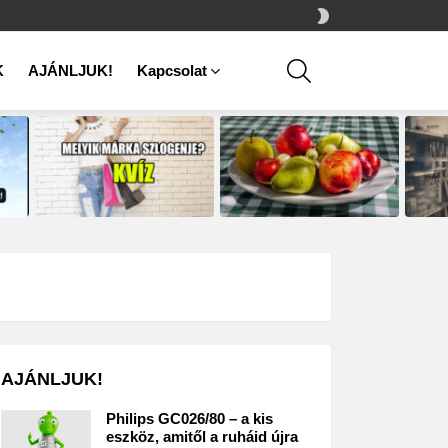
SWITCH
SKIN
SEARCH
K
AJÁNLJUK!
Kapcsolat
AJÁNLJUK!
Philips GC026/80 – a kis
eszköz, amitől a ruháid újra