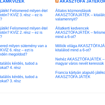
LLÁMKVÍZEK
AKASZTÓFA JÁTÉKO
játék! Felismered milyen étel
Állatos közmondások
fotón? KVÍZ 3. rész – ez is
AKASZTÓFAJÁTÉK – kitalál
l?
valamennyit?
játék! Felismered milyen étel
Állatkerti kedvencek
fotón? KVÍZ 2. rész – ez is
AKASZTÓFAJÁTÉK – felisme
l?
mind a 6-ot?
ered milyen sütemény van a
Milliók világa AKASZTÓFAJ
KVÍZ 6. rész – ezt is
kitalálod mind a 6-ot?
edén megoldod?
Nehéz AKASZTÓFAJÁTÉK –
 találós kérdés, tudod a
magyar város nevét keressük
okat? 4. rész
Francia kártyán alapuló játék
 találós kérdés, tudod a
AKASZTÓFA JÁTÉK
okat? 3. rész