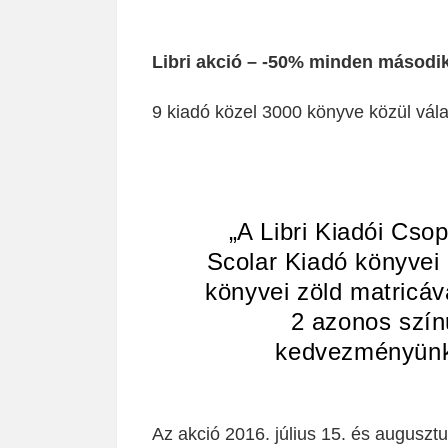
Libri akció – -50% minden másodi
9 kiadó közel 3000 könyve közül vála
„A Libri Kiadói Cso
Scolar Kiadó könyvei
könyvei zöld matricáv
2 azonos szín
kedvezményünket
Az akció 2016. július 15. és augusztu