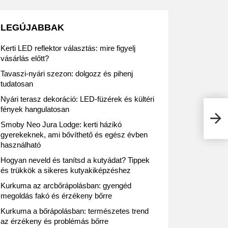
LEGÚJABBAK
Kerti LED reflektor választás: mire figyelj
vásárlás előtt?
Tavaszi-nyári szezon: dolgozz és pihenj
tudatosan
Nyári terasz dekoráció: LED-füzérek és kültéri
fények hangulatosan
Mega
akció
Smoby Neo Jura Lodge: kerti házikó
gyerekeknek, ami bővíthető és egész évben
használható
Hogyan neveld és tanítsd a kutyádat? Tippek
és trükkök a sikeres kutyakiképzéshez
Kurkuma az arcbőrápolásban: gyengéd
megoldás fakó és érzékeny bőrre
Kurkuma a bőrápolásban: természetes trend
az érzékeny és problémás bőrre