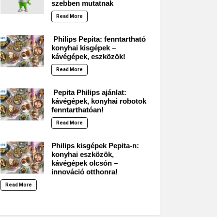
szebben mutatnak
Read More
Philips Pepita: fenntartható
konyhai kisgépek –
kávégépek, eszközök!
Read More
Pepita Philips ajánlat:
kávégépek, konyhai robotok
fenntarthatóan!
Read More
Philips kisgépek Pepita-n:
konyhai eszközök,
kávégépek olcsón –
innováció otthonra!
Read More