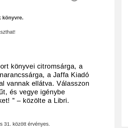
k könyvre.
szthat!
port könyvei citromsárga, a
 narancssárga, a Jaffa Kiadó
al vannak ellátva. Válasszon
űt, és vegye igénybe
! ” – közölte a Libri.
s 31. között érvényes.