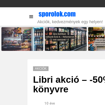
Menu
Akciók, kedvezmények egy helyen!
LATEST
STORIES
AKCIÓK
Libri akció – -
könyvre
10 éve