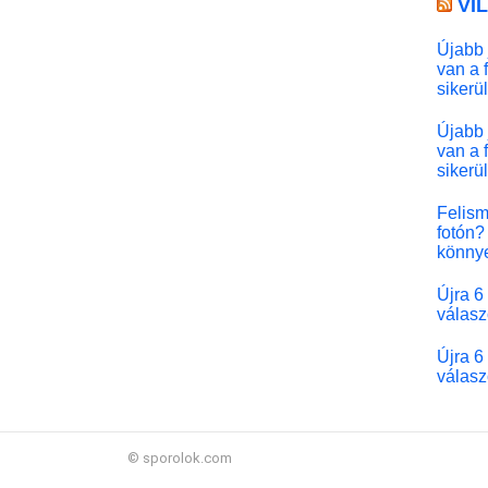
VI
Újabb 
van a 
sikerü
Újabb 
van a 
sikerü
Felism
fotón? 
könny
Újra 6
válasz
Újra 6
válasz
© sporolok.com