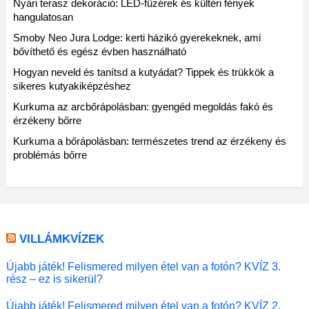
Nyári terasz dekoráció: LED-füzérek és kültéri fények
hangulatosan
Smoby Neo Jura Lodge: kerti házikó gyerekeknek, ami
bővíthető és egész évben használható
Hogyan neveld és tanítsd a kutyádat? Tippek és trükkök a
sikeres kutyakiképzéshez
Kurkuma az arcbőrápolásban: gyengéd megoldás fakó és
érzékeny bőrre
Kurkuma a bőrápolásban: természetes trend az érzékeny és
problémás bőrre
VILLÁMKVÍZEK
Újabb játék! Felismered milyen étel van a fotón? KVÍZ 3.
rész – ez is sikerül?
Újabb játék! Felismered milyen étel van a fotón? KVÍZ 2.