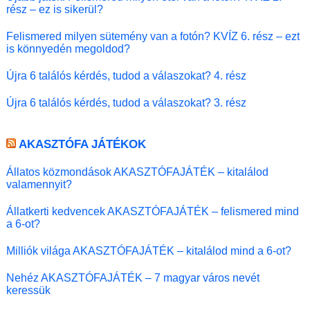
rész – ez is sikerül?
Felismered milyen sütemény van a fotón? KVÍZ 6. rész – ezt
is könnyedén megoldod?
Újra 6 találós kérdés, tudod a válaszokat? 4. rész
Újra 6 találós kérdés, tudod a válaszokat? 3. rész
AKASZTÓFA JÁTÉKOK
Állatos közmondások AKASZTÓFAJÁTÉK – kitalálod
valamennyit?
Állatkerti kedvencek AKASZTÓFAJÁTÉK – felismered mind
a 6-ot?
Milliók világa AKASZTÓFAJÁTÉK – kitalálod mind a 6-ot?
Nehéz AKASZTÓFAJÁTÉK – 7 magyar város nevét
keressük