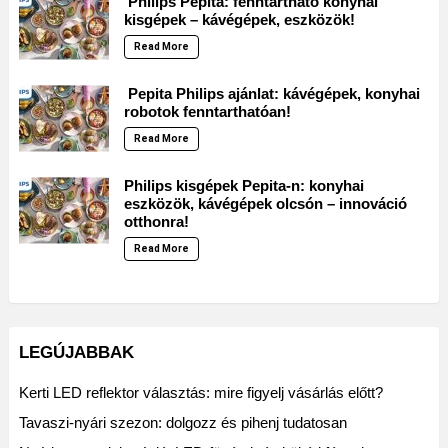
Philips Pepita: fenntartható konyhai
kisgépek – kávégépek, eszközök!
Read More
Pepita Philips ajánlat: kávégépek, konyhai
robotok fenntarthatóan!
Read More
Philips kisgépek Pepita-n: konyhai
eszközök, kávégépek olcsón – innováció
otthonra!
Read More
LEGÚJABBAK
Kerti LED reflektor választás: mire figyelj vásárlás előtt?
Tavaszi-nyári szezon: dolgozz és pihenj tudatosan