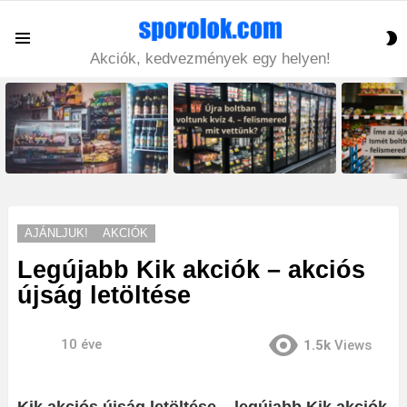
S
Menu
S
Akciók, kedvezmények egy helyen!
LATEST
STORIES
AJÁNLJUK!
AKCIÓK
Legújabb Kik akciók – akciós
újság letöltése
10 éve
1.5k
Views