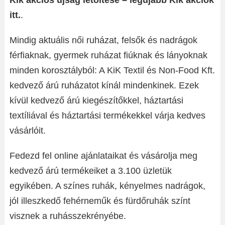
Kik akciós újság letöltése – legújabb Kik akciók
itt.
.
Mindig aktuális női ruházat, felsők és nadrágok
férfiaknak, gyermek ruházat fiúknak és lányoknak
minden korosztályból: A KiK Textil és Non-Food Kft.
kedvező árú ruházatot kínál mindenkinek. Ezek
kívül kedvező árú kiegészítőkkel, háztartási
textíliával és háztartási termékekkel várja kedves
vásárlóit.
Fedezd fel online ajánlataikat és vásárolja meg
kedvező árú termékeiket a 3.100 üzletük
egyikében. A színes ruhák, kényelmes nadrágok,
jól illeszkedő fehérneműk és fürdőruhák színt
visznek a ruhásszekrényébe.