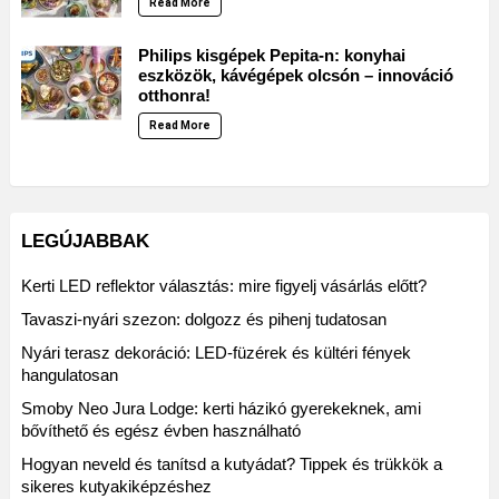
Read More
Philips kisgépek Pepita-n: konyhai
eszközök, kávégépek olcsón – innováció
otthonra!
Read More
LEGÚJABBAK
Kerti LED reflektor választás: mire figyelj vásárlás előtt?
Tavaszi-nyári szezon: dolgozz és pihenj tudatosan
Nyári terasz dekoráció: LED-füzérek és kültéri fények
hangulatosan
Smoby Neo Jura Lodge: kerti házikó gyerekeknek, ami
bővíthető és egész évben használható
Hogyan neveld és tanítsd a kutyádat? Tippek és trükkök a
sikeres kutyakiképzéshez