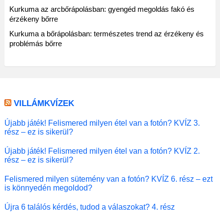
Kurkuma az arcbőrápolásban: gyengéd megoldás fakó és
érzékeny bőrre
Kurkuma a bőrápolásban: természetes trend az érzékeny és
problémás bőrre
VILLÁMKVÍZEK
Újabb játék! Felismered milyen étel van a fotón? KVÍZ 3.
rész – ez is sikerül?
Újabb játék! Felismered milyen étel van a fotón? KVÍZ 2.
rész – ez is sikerül?
Felismered milyen sütemény van a fotón? KVÍZ 6. rész – ezt
is könnyedén megoldod?
Újra 6 találós kérdés, tudod a válaszokat? 4. rész