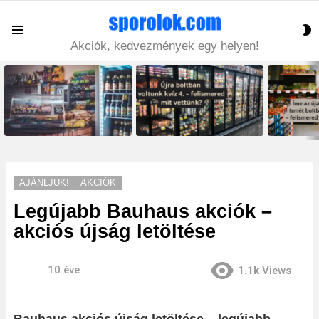
S
Menu
S
Akciók, kedvezmények egy helyen!
LATEST
STORIES
AJÁNLJUK!
AKCIÓK
Legújabb Bauhaus akciók –
akciós újság letöltése
10 éve
1.1k
Views