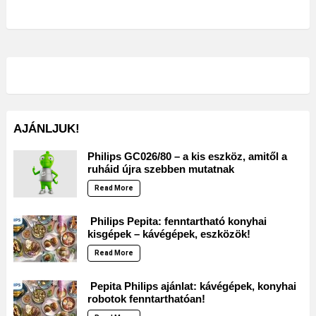
AJÁNLJUK!
Philips GC026/80 – a kis eszköz, amitől a
ruháid újra szebben mutatnak
Read More
Philips Pepita: fenntartható konyhai
kisgépek – kávégépek, eszközök!
Read More
Pepita Philips ajánlat: kávégépek, konyhai
robotok fenntarthatóan!