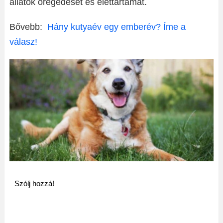
állatok öregedését és élettartamát.
Bővebb:
Hány kutyaév egy emberév? Íme a
válasz!
Szólj hozzá!