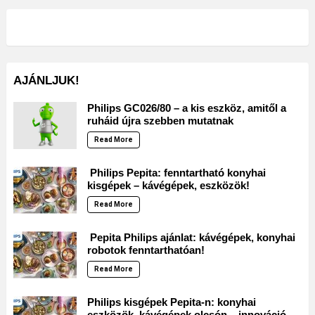
AJÁNLJUK!
Philips GC026/80 – a kis eszköz, amitől a
ruháid újra szebben mutatnak
Read More
Philips Pepita: fenntartható konyhai
kisgépek – kávégépek, eszközök!
Read More
Pepita Philips ajánlat: kávégépek, konyhai
robotok fenntarthatóan!
Read More
Philips kisgépek Pepita-n: konyhai
eszközök, kávégépek olcsón – innováció