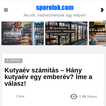
S
Menu
S
Akciók, kedvezmények egy helyen!
LATEST
STORIES
A TIPPEK
Kutyaév számitás – Hány
kutyaév egy emberév? Íme a
válasz!
3 éve
1.8k
Views