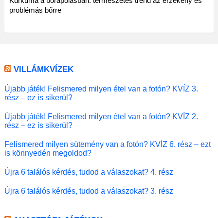
Kurkuma a bőrápolásban: természetes trend az érzékeny és
problémás bőrre
VILLÁMKVÍZEK
Újabb játék! Felismered milyen étel van a fotón? KVÍZ 3.
rész – ez is sikerül?
Újabb játék! Felismered milyen étel van a fotón? KVÍZ 2.
rész – ez is sikerül?
Felismered milyen sütemény van a fotón? KVÍZ 6. rész – ezt
is könnyedén megoldod?
Újra 6 találós kérdés, tudod a válaszokat? 4. rész
Újra 6 találós kérdés, tudod a válaszokat? 3. rész