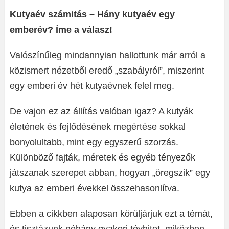
Kutyaév számitás – Hány kutyaév egy
emberév? Íme a válasz!
Valószínűleg mindannyian hallottunk már arról a
közismert nézetből eredő „szabályról”, miszerint
egy emberi év hét kutyaévnek felel meg.
De vajon ez az állítás valóban igaz? A kutyák
életének és fejlődésének megértése sokkal
bonyolultabb, mint egy egyszerű szorzás.
Különböző fajták, méretek és egyéb tényezők
játszanak szerepet abban, hogyan „öregszik” egy
kutya az emberi évekkel összehasonlítva.
Ebben a cikkben alaposan körüljárjuk ezt a témát,