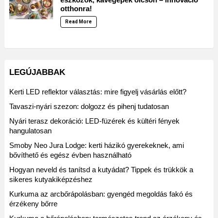
otthonra!
Read More
LEGÚJABBAK
Kerti LED reflektor választás: mire figyelj vásárlás előtt?
Tavaszi-nyári szezon: dolgozz és pihenj tudatosan
Nyári terasz dekoráció: LED-füzérek és kültéri fények
hangulatosan
Smoby Neo Jura Lodge: kerti házikó gyerekeknek, ami
bővíthető és egész évben használható
Hogyan neveld és tanítsd a kutyádat? Tippek és trükkök a
sikeres kutyakiképzéshez
Kurkuma az arcbőrápolásban: gyengéd megoldás fakó és
érzékeny bőrre