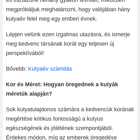
és tisztázunk néhány gyakori tévhitet, miközben
megpróbáljuk meghatározni, hogy valójában hány
kutyaév felel meg egy emberi évnek.
Lépjen velünk ezen izgalmas utazásra, és ismerje
meg kedvenc társának korát egy teljesen új
perspektívából!
Bővebb:
Kutyaév számitás
Kor és Méret: Hogyan öregednek a kutyák
méretük alapján?
Sok kutyatulajdonos számára a kedvencük korának
megértése kritikus fontosságú a kutyus
egészségének és jólétének szempontjából.
Érdekes módon, míg az emberek öregedése