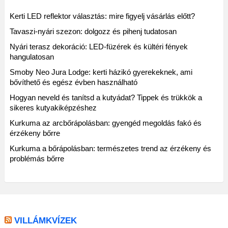
Kerti LED reflektor választás: mire figyelj vásárlás előtt?
Tavaszi-nyári szezon: dolgozz és pihenj tudatosan
Nyári terasz dekoráció: LED-füzérek és kültéri fények
hangulatosan
Smoby Neo Jura Lodge: kerti házikó gyerekeknek, ami
bővíthető és egész évben használható
Hogyan neveld és tanítsd a kutyádat? Tippek és trükkök a
sikeres kutyakiképzéshez
Kurkuma az arcbőrápolásban: gyengéd megoldás fakó és
érzékeny bőrre
Kurkuma a bőrápolásban: természetes trend az érzékeny és
problémás bőrre
VILLÁMKVÍZEK