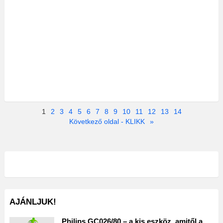
1
2
3
4
5
6
7
8
9
10
11
12
13
14
Következő oldal - KLIKK
»
AJÁNLJUK!
Philips GC026/80 – a kis eszköz, amitől a