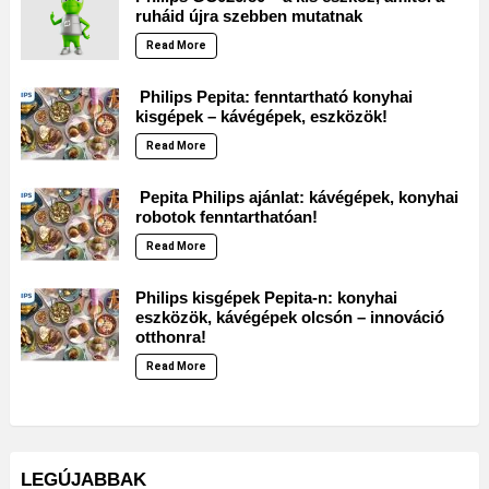
ruháid újra szebben mutatnak
Read More
Philips Pepita: fenntartható konyhai
kisgépek – kávégépek, eszközök!
Read More
Pepita Philips ajánlat: kávégépek, konyhai
robotok fenntarthatóan!
Read More
Philips kisgépek Pepita-n: konyhai
eszközök, kávégépek olcsón – innováció
otthonra!
Read More
LEGÚJABBAK