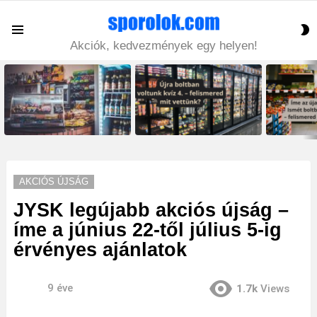
S
Menu
S
Akciók, kedvezmények egy helyen!
LATEST
STORIES
AKCIÓS ÚJSÁG
JYSK legújabb akciós újság –
íme a június 22-től július 5-ig
érvényes ajánlatok
9 éve
1.7k
Views