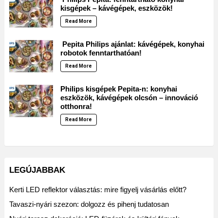
kisgépek – kávégépek, eszközök!
Read More
Pepita Philips ajánlat: kávégépek, konyhai
robotok fenntarthatóan!
Read More
Philips kisgépek Pepita-n: konyhai
eszközök, kávégépek olcsón – innováció
otthonra!
Read More
LEGÚJABBAK
Kerti LED reflektor választás: mire figyelj vásárlás előtt?
Tavaszi-nyári szezon: dolgozz és pihenj tudatosan