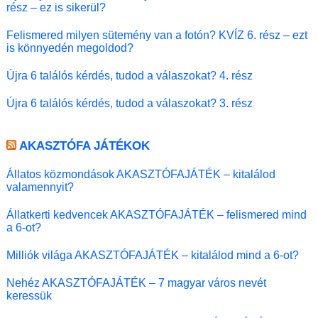
rész – ez is sikerül?
Felismered milyen sütemény van a fotón? KVÍZ 6. rész – ezt
is könnyedén megoldod?
Újra 6 találós kérdés, tudod a válaszokat? 4. rész
Újra 6 találós kérdés, tudod a válaszokat? 3. rész
AKASZTÓFA JÁTÉKOK
Állatos közmondások AKASZTÓFAJÁTÉK – kitalálod
valamennyit?
Állatkerti kedvencek AKASZTÓFAJÁTÉK – felismered mind
a 6-ot?
Milliók világa AKASZTÓFAJÁTÉK – kitalálod mind a 6-ot?
Nehéz AKASZTÓFAJÁTÉK – 7 magyar város nevét
keressük