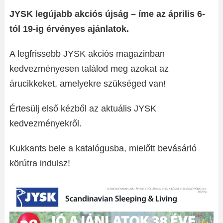
JYSK legújabb akciós újság – íme az április 6-
tól 19-ig érvényes ajánlatok.
A legfrissebb JYSK akciós magazinban
kedvezményesen találod meg azokat az
árucikkeket, amelyekre szükséged van!
Értesülj első kézből az aktuális JYSK
kedvezményekről.
Kukkants bele a katalógusba, mielőtt bevásárló
körútra indulsz!