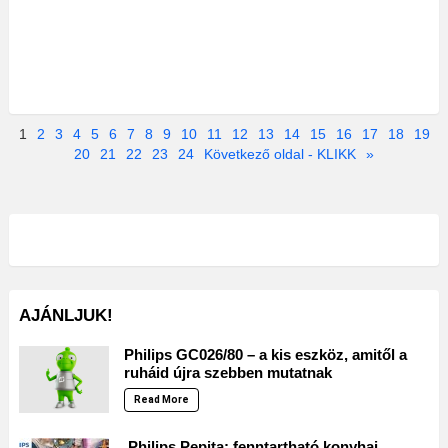
1
2
3
4
5
6
7
8
9
10
11
12
13
14
15
16
17
18
19
20
21
22
23
24
Következő oldal - KLIKK
»
AJÁNLJUK!
Philips GC026/80 – a kis eszköz, amitől a
ruháid újra szebben mutatnak
Read More
Philips Pepita: fenntartható konyhai