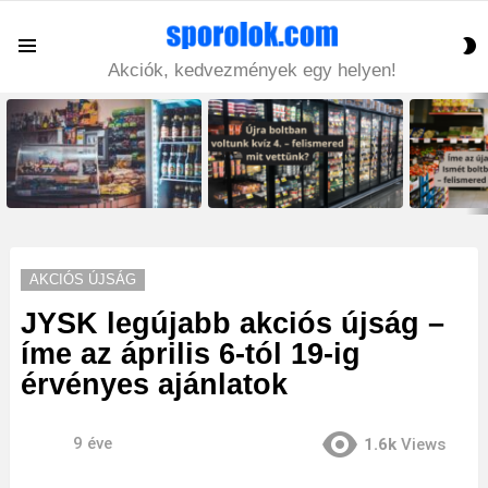
S
Menu
S
Akciók, kedvezmények egy helyen!
LATEST
STORIES
AKCIÓS ÚJSÁG
JYSK legújabb akciós újság –
íme az április 6-tól 19-ig
érvényes ajánlatok
9 éve
1.6k
Views