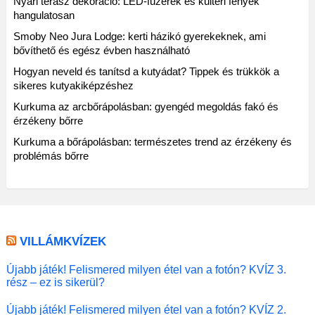
Nyári terasz dekoráció: LED-füzérek és kültéri fények
hangulatosan
Smoby Neo Jura Lodge: kerti házikó gyerekeknek, ami
bővíthető és egész évben használható
Hogyan neveld és tanítsd a kutyádat? Tippek és trükkök a
sikeres kutyakiképzéshez
Kurkuma az arcbőrápolásban: gyengéd megoldás fakó és
érzékeny bőrre
Kurkuma a bőrápolásban: természetes trend az érzékeny és
problémás bőrre
VILLÁMKVÍZEK
Újabb játék! Felismered milyen étel van a fotón? KVÍZ 3.
rész – ez is sikerül?
Újabb játék! Felismered milyen étel van a fotón? KVÍZ 2.