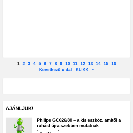
1
2
3
4
5
6
7
8
9
10
11
12
13
14
15
16
Következő oldal - KLIKK
»
AJÁNLJUK!
Philips GC026/80 – a kis eszköz, amitől a
ruháid újra szebben mutatnak