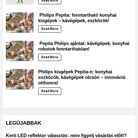
Read More
Philips Pepita: fenntartható konyhai
kisgépek – kávégépek, eszközök!
Read More
Pepita Philips ajánlat: kávégépek, konyhai
robotok fenntarthatóan!
Read More
Philips kisgépek Pepita-n: konyhai
eszközök, kávégépek olcsón – innováció
otthonra!
Read More
LEGÚJABBAK
Kerti LED reflektor választás: mire figyelj vásárlás előtt?