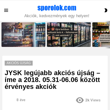
S
Menu
S
Akciók, kedvezmények egy helyen!
LATEST
STORIES
AKCIÓS ÚJSÁG
JYSK legújabb akciós újság –
íme a 2018. 05.31-06.06 között
érvényes akciók
8 éve
2k
Views