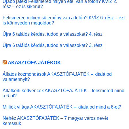
Újabb játék! Felismered milyen étel van a fotón? KVÍZ 2.
rész – ez is sikerül?
Felismered milyen sütemény van a fotón? KVÍZ 6. rész – ezt
is könnyedén megoldod?
Újra 6 találós kérdés, tudod a válaszokat? 4. rész
Újra 6 találós kérdés, tudod a válaszokat? 3. rész
AKASZTÓFA JÁTÉKOK
Állatos közmondások AKASZTÓFAJÁTÉK – kitalálod
valamennyit?
Állatkerti kedvencek AKASZTÓFAJÁTÉK – felismered mind
a 6-ot?
Milliók világa AKASZTÓFAJÁTÉK – kitalálod mind a 6-ot?
Nehéz AKASZTÓFAJÁTÉK – 7 magyar város nevét
keressük