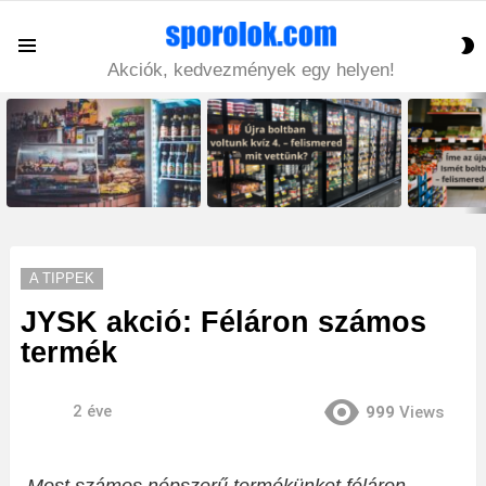
S
Menu
S
Akciók, kedvezmények egy helyen!
LATEST
STORIES
A TIPPEK
JYSK akció: Féláron számos
termék
2 éve
999
Views