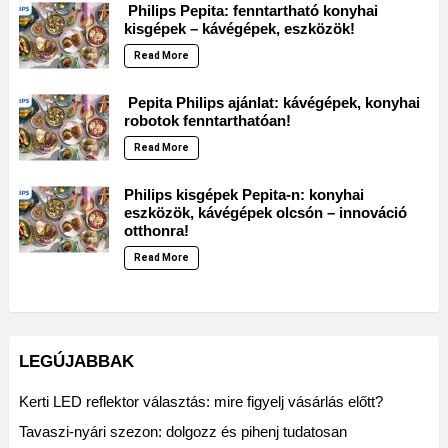
Philips Pepita: fenntartható konyhai
kisgépek – kávégépek, eszközök!
Read More
Pepita Philips ajánlat: kávégépek, konyhai
robotok fenntarthatóan!
Read More
Philips kisgépek Pepita-n: konyhai
eszközök, kávégépek olcsón – innováció
otthonra!
Read More
LEGÚJABBAK
Kerti LED reflektor választás: mire figyelj vásárlás előtt?
Tavaszi-nyári szezon: dolgozz és pihenj tudatosan