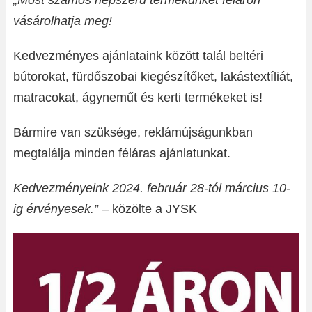
„Most számos népszerű termékünket féláron
vásárolhatja meg!
Kedvezményes ajánlataink között talál beltéri
bútorokat, fürdőszobai kiegészítőket, lakástextíliát,
matracokat, ágyneműt és kerti termékeket is!
Bármire van szüksége, reklámújságunkban
megtalálja minden féláras ajánlatunkat.
Kedvezményeink 2024. február 28-tól március 10-
ig érvényesek.”
– közölte a JYSK