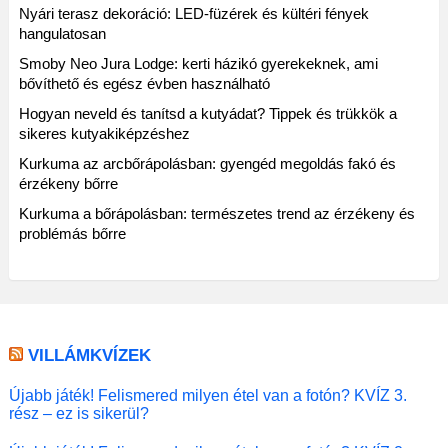
Nyári terasz dekoráció: LED-füzérek és kültéri fények
hangulatosan
Smoby Neo Jura Lodge: kerti házikó gyerekeknek, ami
bővíthető és egész évben használható
Hogyan neveld és tanítsd a kutyádat? Tippek és trükkök a
sikeres kutyakiképzéshez
Kurkuma az arcbőrápolásban: gyengéd megoldás fakó és
érzékeny bőrre
Kurkuma a bőrápolásban: természetes trend az érzékeny és
problémás bőrre
VILLÁMKVÍZEK
Újabb játék! Felismered milyen étel van a fotón? KVÍZ 3.
rész – ez is sikerül?