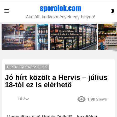
S
Menu
S
Akciók, kedvezmények egy helyen!
LATEST
STORIES
HÍREK-ÉRDEKESSÉGEK
Jó hírt közölt a Hervis – július
18-tól ez is elérhető
10 éve
1.9k
Views