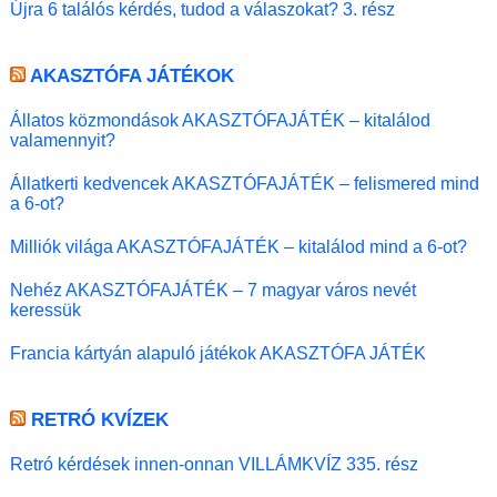
Újra 6 találós kérdés, tudod a válaszokat? 3. rész
AKASZTÓFA JÁTÉKOK
Állatos közmondások AKASZTÓFAJÁTÉK – kitalálod
valamennyit?
Állatkerti kedvencek AKASZTÓFAJÁTÉK – felismered mind
a 6-ot?
Milliók világa AKASZTÓFAJÁTÉK – kitalálod mind a 6-ot?
Nehéz AKASZTÓFAJÁTÉK – 7 magyar város nevét
keressük
Francia kártyán alapuló játékok AKASZTÓFA JÁTÉK
RETRÓ KVÍZEK
Retró kérdések innen-onnan VILLÁMKVÍZ 335. rész