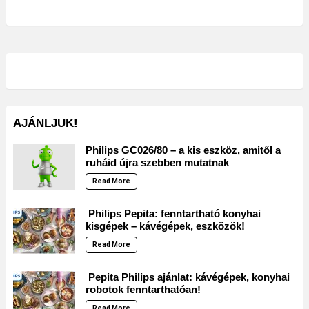
AJÁNLJUK!
Philips GC026/80 – a kis eszköz, amitől a
ruháid újra szebben mutatnak
Read More
Philips Pepita: fenntartható konyhai
kisgépek – kávégépek, eszközök!
Read More
Pepita Philips ajánlat: kávégépek, konyhai
robotok fenntarthatóan!
Read More