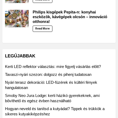
Philips kisgépek Pepita-n: konyhai
eszközök, kávégépek olcsón – innováció
otthonra!
Read More
LEGÚJABBAK
Kerti LED reflektor választás: mire figyelj vásárlás előtt?
Tavaszi-nyári szezon: dolgozz és pihenj tudatosan
Nyári terasz dekoráció: LED-füzérek és kültéri fények
hangulatosan
Smoby Neo Jura Lodge: kerti házikó gyerekeknek, ami
bővíthető és egész évben használható
Hogyan neveld és tanítsd a kutyádat? Tippek és trükkök a
sikeres kutyakiképzéshez