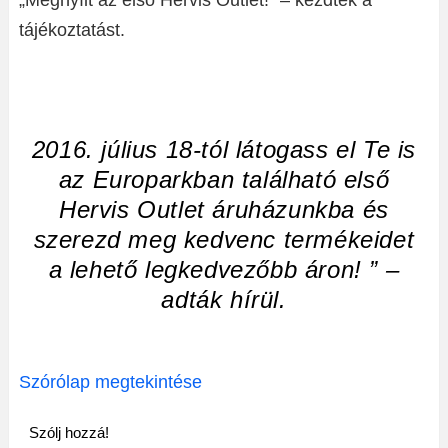
„Megnyílt az első Hervis Outlet!” – kezdték a
tájékoztatást.
2016. július 18-tól látogass el Te is
az Europarkban található első
Hervis Outlet áruházunkba és
szerezd meg kedvenc termékeidet
a lehető legkedvezőbb áron! ” –
adták hírül.
Szórólap megtekintése
Szólj hozzá!