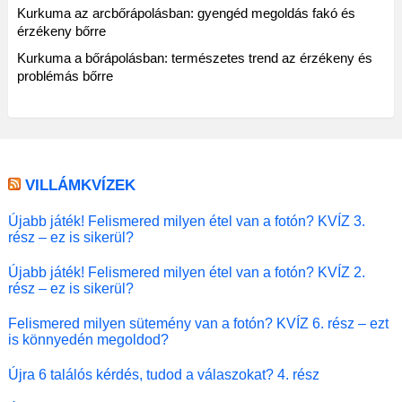
Kurkuma az arcbőrápolásban: gyengéd megoldás fakó és
érzékeny bőrre
Kurkuma a bőrápolásban: természetes trend az érzékeny és
problémás bőrre
VILLÁMKVÍZEK
Újabb játék! Felismered milyen étel van a fotón? KVÍZ 3.
rész – ez is sikerül?
Újabb játék! Felismered milyen étel van a fotón? KVÍZ 2.
rész – ez is sikerül?
Felismered milyen sütemény van a fotón? KVÍZ 6. rész – ezt
is könnyedén megoldod?
Újra 6 találós kérdés, tudod a válaszokat? 4. rész