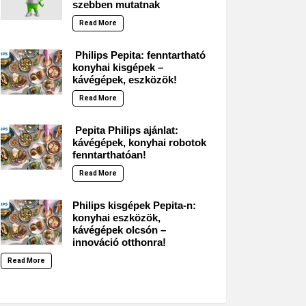
szebben mutatnak
Read More
Philips Pepita: fenntartható
konyhai kisgépek –
kávégépek, eszközök!
Read More
Pepita Philips ajánlat:
kávégépek, konyhai robotok
fenntarthatóan!
Read More
Philips kisgépek Pepita-n:
konyhai eszközök,
kávégépek olcsón –
innováció otthonra!
Read More