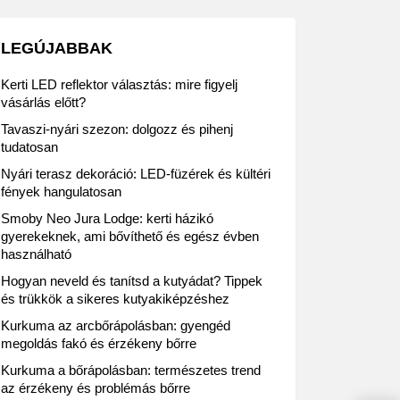
LEGÚJABBAK
Kerti LED reflektor választás: mire figyelj
vásárlás előtt?
Tavaszi-nyári szezon: dolgozz és pihenj
tudatosan
Nyári terasz dekoráció: LED-füzérek és kültéri
fények hangulatosan
Smoby Neo Jura Lodge: kerti házikó
gyerekeknek, ami bővíthető és egész évben
használható
Hogyan neveld és tanítsd a kutyádat? Tippek
és trükkök a sikeres kutyakiképzéshez
Kurkuma az arcbőrápolásban: gyengéd
megoldás fakó és érzékeny bőrre
Kurkuma a bőrápolásban: természetes trend
az érzékeny és problémás bőrre