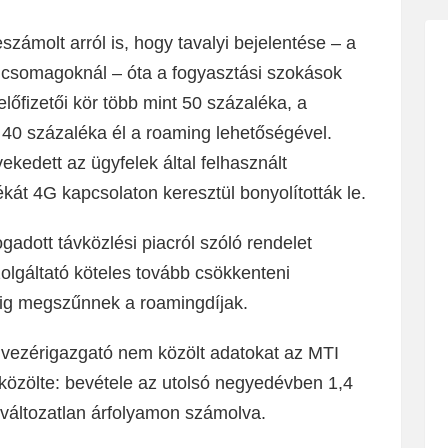
zámolt arról is, hogy tavalyi bejelentése – a
d csomagoknál – óta a fogyasztási szokások
előfizetői kör több mint 50 százaléka, a
 40 százaléka él a roaming lehetőségével.
kedett az ügyfelek által felhasznált
át 4G kapcsolaton keresztül bonyolították le.
ogadott távközlési piacról szóló rendelet
zolgáltató köteles tovább csökkenteni
edig megszűnnek a roamingdíjak.
a vezérigazgató nem közölt adatokat az MTI
közölte: bevétele az utolsó negyedévben 1,4
 változatlan árfolyamon számolva.