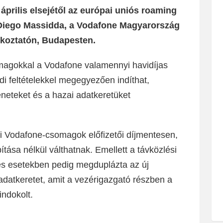
 április elsejétől az európai uniós roaming
e Diego Massidda, a Vodafone Magyarország
ékoztatón, Budapesten.
somagokkal a Vodafone valamennyi havidíjas
öldi feltételekkel megegyezően indíthat,
neteket és a hazai adatkeretüket
bi Vodafone-csomagok előfizetői díjmentesen,
ása nélkül válthatnak. Emellett a távközlési
es esetekben pedig megduplázta az új
adatkeretet, amit a vezérigazgató részben a
indokolt.