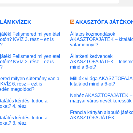
LLÁMKVÍZEK
AKASZTÓFA JÁTÉKO
játék! Felismered milyen étel
Állatos közmondások
fotón? KVÍZ 3. rész – ez is
AKASZTÓFAJÁTÉK – kitalál
l?
valamennyit?
játék! Felismered milyen étel
Állatkerti kedvencek
fotón? KVÍZ 2. rész – ez is
AKASZTÓFAJÁTÉK – felisme
l?
mind a 6-ot?
ered milyen sütemény van a
Milliók világa AKASZTÓFAJ
KVÍZ 6. rész – ezt is
kitalálod mind a 6-ot?
edén megoldod?
Nehéz AKASZTÓFAJÁTÉK –
 találós kérdés, tudod a
magyar város nevét keressük
okat? 4. rész
Francia kártyán alapuló játék
 találós kérdés, tudod a
AKASZTÓFA JÁTÉK
okat? 3. rész