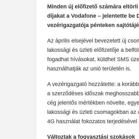
Minden új előfizető számára eltörli
díjakat a Vodafone – jelentette b
vezérigazgatója pénteken sajtótáj
Az április elsejével bevezetett új c
lakossági és üzleti előfizetője a belf
fogadhat hívásokat, küldhet SMS üze
használhatják az unió területén is.
A vezérigazgató hozzátette: a koráb
a szerződéses időszak meghosszabbít
cég jelentős mértékben növelte, egy
lakossági és üzleti csomagokban az 
4G használat fokozatos terjedésével 
Változtak a fogyasztási szokások