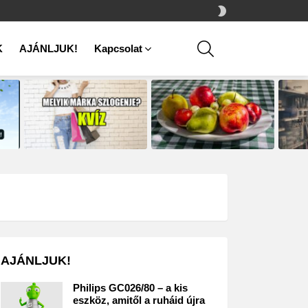
SWITCH
SKIN
SEARCH
K
AJÁNLJUK!
Kapcsolat
AJÁNLJUK!
Philips GC026/80 – a kis
eszköz, amitől a ruháid újra