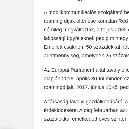
A mobilkommunikációs szolgáltató bes
roaming díjak eltörlése korlátlan Re
némileg megváltoztak, a teljes üzleti 
lakossági ügyfeleknek pedig mintegy
Emellett csaknem 50 százalékkal növe
adatmennyiség, amelynek 25 százalék
Az Európai Parlament által tavaly elf
alapján 2016. április 30-tól minden s
roamingdíjait, 2017. június 15-től p
A társaság tavalyi gazdálkodásáról 
érdeklődésére. A cég februárban azt 
százalékkal emelkedett éves szinten