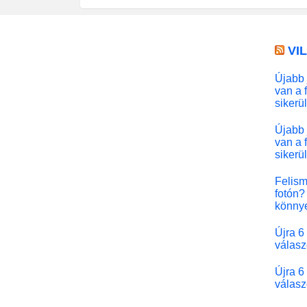
VI
Újabb 
van a 
sikerü
Újabb 
van a 
sikerü
Felism
fotón? 
könny
Újra 6
válasz
Újra 6
válasz