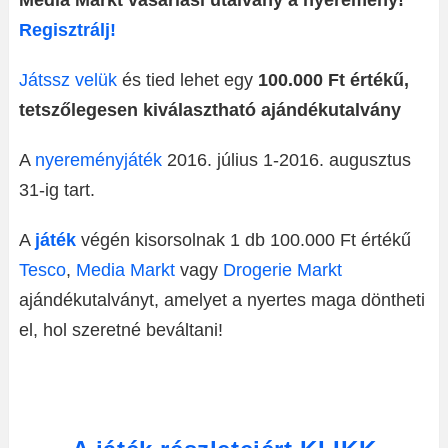
Media Markt vásárlási utalvány a nyeremény!
Regisztrálj!
Játssz velük
és tied lehet egy
100.000 Ft értékű,
tetszőlegesen kiválasztható ajándékutalvány
A
nyereményjáték
2016. július 1-2016. augusztus
31-ig tart.
A
játék
végén kisorsolnak 1 db 100.000 Ft értékű
Tesco
,
Media Markt
vagy
Drogerie Markt
ajándékutalványt, amelyet a nyertes maga döntheti
el, hol szeretné beváltani!