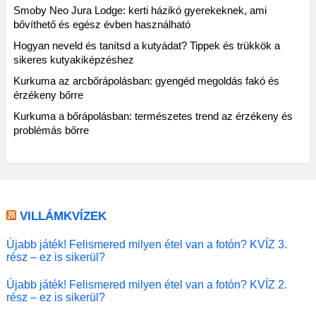
Smoby Neo Jura Lodge: kerti házikó gyerekeknek, ami
bővíthető és egész évben használható
Hogyan neveld és tanítsd a kutyádat? Tippek és trükkök a
sikeres kutyakiképzéshez
Kurkuma az arcbőrápolásban: gyengéd megoldás fakó és
érzékeny bőrre
Kurkuma a bőrápolásban: természetes trend az érzékeny és
problémás bőrre
VILLÁMKVÍZEK
Újabb játék! Felismered milyen étel van a fotón? KVÍZ 3.
rész – ez is sikerül?
Újabb játék! Felismered milyen étel van a fotón? KVÍZ 2.
rész – ez is sikerül?