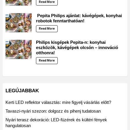
Read More
Pepita Philips ajánlat: kávégépek, konyhai
robotok fenntarthatóan!
Read More
Philips kisgépek Pepita-n: konyhai
eszközök, kávégépek olcsón – innováció
otthonra!
Read More
LEGÚJABBAK
Kerti LED reflektor választás: mire figyelj vásárlás előtt?
Tavaszi-nyári szezon: dolgozz és pihenj tudatosan
Nyári terasz dekoráció: LED-füzérek és kültéri fények
hangulatosan