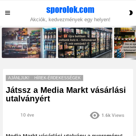
S
Menu
S
Akciók, kedvezmények egy helyen!
LATEST
STORIES
AJÁNLJUK!
HÍREK-ÉRDEKESSÉGEK
Játssz a Media Markt vásárlási
utalványért
10 éve
1.6k
Views