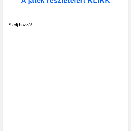
A játék részleteiért KLIKK
Szólj hozzá!