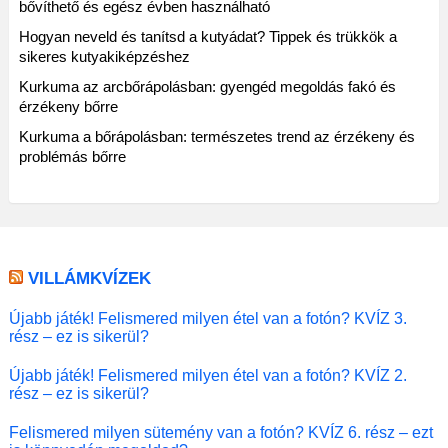
bővíthető és egész évben használható
Hogyan neveld és tanítsd a kutyádat? Tippek és trükkök a
sikeres kutyakiképzéshez
Kurkuma az arcbőrápolásban: gyengéd megoldás fakó és
érzékeny bőrre
Kurkuma a bőrápolásban: természetes trend az érzékeny és
problémás bőrre
VILLÁMKVÍZEK
Újabb játék! Felismered milyen étel van a fotón? KVÍZ 3.
rész – ez is sikerül?
Újabb játék! Felismered milyen étel van a fotón? KVÍZ 2.
rész – ez is sikerül?
Felismered milyen sütemény van a fotón? KVÍZ 6. rész – ezt