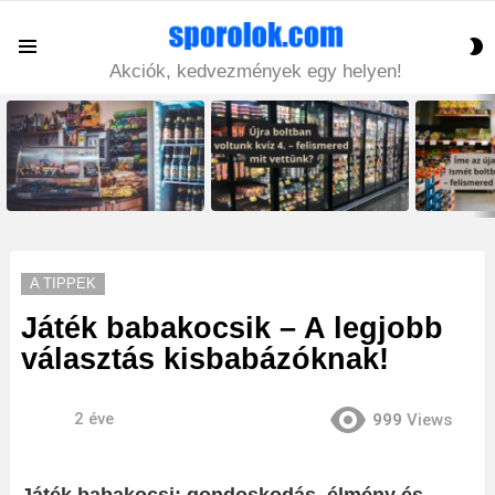
S
Menu
S
Akciók, kedvezmények egy helyen!
LATEST
STORIES
A TIPPEK
Játék babakocsik – A legjobb
választás kisbabázóknak!
2 éve
999
Views