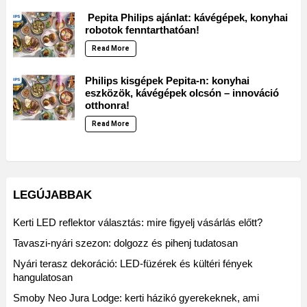
Pepita Philips ajánlat: kávégépek, konyhai
robotok fenntarthatóan!
Read More
Philips kisgépek Pepita-n: konyhai
eszközök, kávégépek olcsón – innováció
otthonra!
Read More
LEGÚJABBAK
Kerti LED reflektor választás: mire figyelj vásárlás előtt?
Tavaszi-nyári szezon: dolgozz és pihenj tudatosan
Nyári terasz dekoráció: LED-füzérek és kültéri fények
hangulatosan
Smoby Neo Jura Lodge: kerti házikó gyerekeknek, ami