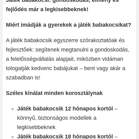
Játék babakocsi: gondoskodás, élmény és
fejlődés már a legkisebbeknek!
Miért imádják a gyerekek a játék babakocsikat?
A játék babakocsik egyszerre szórakoztatóak és
fejlesztőek: segítenek megtanulni a gondoskodás,
a felelősségvállalás alapjait, miközben vidáman
tologatják kedvenc babájukat – bent vagy akár a
szabadban is!
Széles kínálat minden korosztálynak
Játék babakocsik 12 hónapos kortól
–
könnyű, biztonságos modellek a
legkisebbeknek
Játék babakocsik 18 hónapos kortól
–