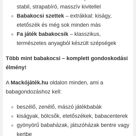
stabil, strapabíró, masszív kivitellel
Babakocsi szettek
– extrákkal: kiságy,
etetőszék és még sok minden más
Fa játék babakocsik
– klasszikus,
természetes anyagból készült szépségek
Több mint babakocsi – komplett gondoskodási
élmény!
A
Mackójáték.hu
oldalon minden, ami a
babagondozáshoz kell:
beszélő, zenélő, mászó játékbabák
kiságyak, bölcsők, etetőszékek, babacenterek
gyönyörű babaházak, játszóházak bentre vagy
kertbe