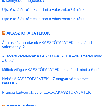
is könnyedén megoldod?
Újra 6 találós kérdés, tudod a válaszokat? 4. rész
Újra 6 találós kérdés, tudod a válaszokat? 3. rész
AKASZTÓFA JÁTÉKOK
Állatos közmondások AKASZTÓFAJÁTÉK – kitalálod
valamennyit?
Állatkerti kedvencek AKASZTÓFAJÁTÉK – felismered mind
a 6-ot?
Milliók világa AKASZTÓFAJÁTÉK – kitalálod mind a 6-ot?
Nehéz AKASZTÓFAJÁTÉK – 7 magyar város nevét
keressük
Francia kártyán alapuló játékok AKASZTÓFA JÁTÉK