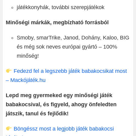
játékkonyhák, további szerepjátékok
Minőségi márkák, megbízható forrásból
Smoby, smarTrike, Janod, Dohány, Kaloo, BIG
és még sok neves európai gyártó – 100%
minőség!
Fedezd fel a legszebb játék babakocsikat most
– Mackójáték.hu
Lepd meg gyermeked egy minőségi játék
babakocsival, és figyeld, ahogy önfeledten
játszik, tanul és fejlődik!
Böngéssz most a legjobb játék babakocsi