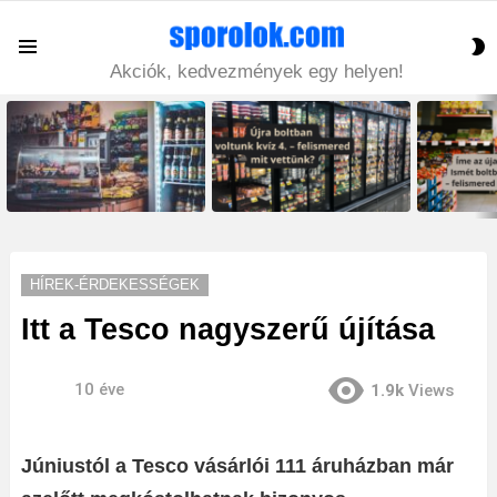
S
Menu
S
Akciók, kedvezmények egy helyen!
LATEST
STORIES
HÍREK-ÉRDEKESSÉGEK
Itt a Tesco nagyszerű újítása
10 éve
1.9k
Views
Júniustól a Tesco vásárlói 111 áruházban már