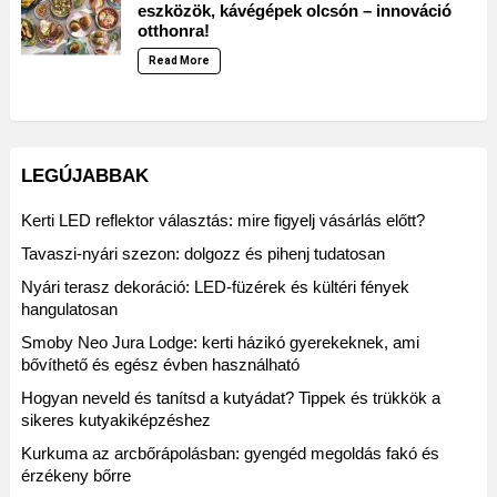
eszközök, kávégépek olcsón – innováció
otthonra!
Read More
LEGÚJABBAK
Kerti LED reflektor választás: mire figyelj vásárlás előtt?
Tavaszi-nyári szezon: dolgozz és pihenj tudatosan
Nyári terasz dekoráció: LED-füzérek és kültéri fények
hangulatosan
Smoby Neo Jura Lodge: kerti házikó gyerekeknek, ami
bővíthető és egész évben használható
Hogyan neveld és tanítsd a kutyádat? Tippek és trükkök a
sikeres kutyakiképzéshez
Kurkuma az arcbőrápolásban: gyengéd megoldás fakó és
érzékeny bőrre