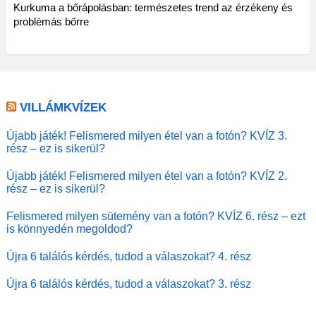
Kurkuma a bőrápolásban: természetes trend az érzékeny és
problémás bőrre
VILLÁMKVÍZEK
Újabb játék! Felismered milyen étel van a fotón? KVÍZ 3.
rész – ez is sikerül?
Újabb játék! Felismered milyen étel van a fotón? KVÍZ 2.
rész – ez is sikerül?
Felismered milyen sütemény van a fotón? KVÍZ 6. rész – ezt
is könnyedén megoldod?
Újra 6 találós kérdés, tudod a válaszokat? 4. rész
Újra 6 találós kérdés, tudod a válaszokat? 3. rész