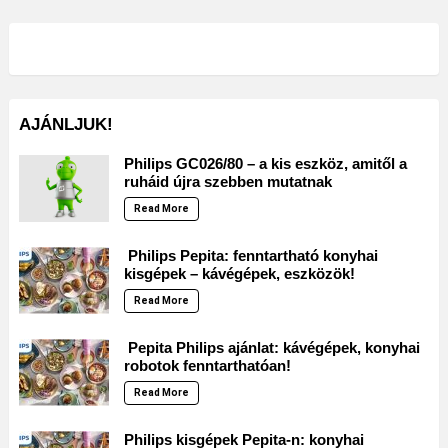
AJÁNLJUK!
Philips GC026/80 – a kis eszköz, amitől a
ruháid újra szebben mutatnak
Read More
Philips Pepita: fenntartható konyhai
kisgépek – kávégépek, eszközök!
Read More
Pepita Philips ajánlat: kávégépek, konyhai
robotok fenntarthatóan!
Read More
Philips kisgépek Pepita-n: konyhai