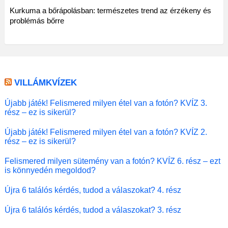
Kurkuma a bőrápolásban: természetes trend az érzékeny és
problémás bőrre
VILLÁMKVÍZEK
Újabb játék! Felismered milyen étel van a fotón? KVÍZ 3.
rész – ez is sikerül?
Újabb játék! Felismered milyen étel van a fotón? KVÍZ 2.
rész – ez is sikerül?
Felismered milyen sütemény van a fotón? KVÍZ 6. rész – ezt
is könnyedén megoldod?
Újra 6 találós kérdés, tudod a válaszokat? 4. rész
Újra 6 találós kérdés, tudod a válaszokat? 3. rész