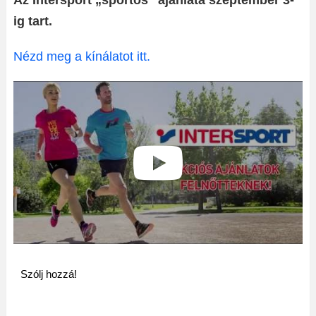
Az Intersport „sportos” ajánlata szeptember 3-
ig tart.
Nézd meg a kínálatot itt.
Szólj hozzá!