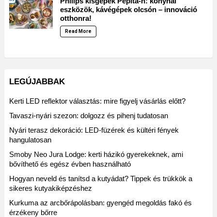
Philips kisgépek Pepita-n: konyhai
eszközök, kávégépek olcsón – innováció
otthonra!
Read More
LEGÚJABBAK
Kerti LED reflektor választás: mire figyelj vásárlás előtt?
Tavaszi-nyári szezon: dolgozz és pihenj tudatosan
Nyári terasz dekoráció: LED-füzérek és kültéri fények
hangulatosan
Smoby Neo Jura Lodge: kerti házikó gyerekeknek, ami
bővíthető és egész évben használható
Hogyan neveld és tanítsd a kutyádat? Tippek és trükkök a
sikeres kutyakiképzéshez
Kurkuma az arcbőrápolásban: gyengéd megoldás fakó és
érzékeny bőrre