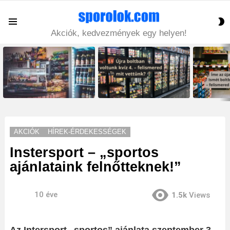
S
Menu
S
Akciók, kedvezmények egy helyen!
LATEST
STORIES
AKCIÓK
HÍREK-ÉRDEKESSÉGEK
Instersport – „sportos
ajánlataink felnőtteknek!”
10 éve
1.5k
Views