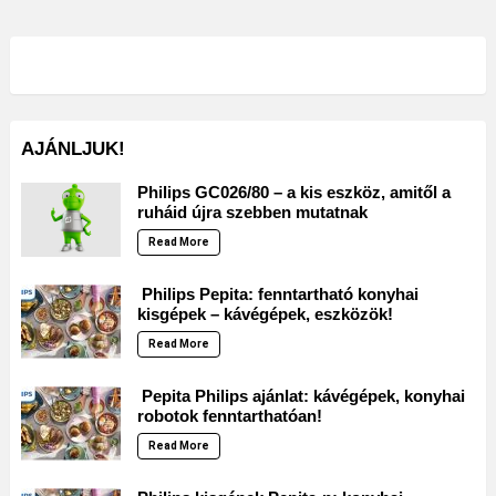
AJÁNLJUK!
Philips GC026/80 – a kis eszköz, amitől a
ruháid újra szebben mutatnak
Read More
Philips Pepita: fenntartható konyhai
kisgépek – kávégépek, eszközök!
Read More
Pepita Philips ajánlat: kávégépek, konyhai
robotok fenntarthatóan!
Read More