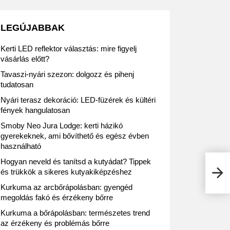
LEGÚJABBAK
Kerti LED reflektor választás: mire figyelj
vásárlás előtt?
Tavaszi-nyári szezon: dolgozz és pihenj
tudatosan
Nyári terasz dekoráció: LED-füzérek és kültéri
fények hangulatosan
Smoby Neo Jura Lodge: kerti házikó
gyerekeknek, ami bővíthető és egész évben
használható
Hogyan neveld és tanítsd a kutyádat? Tippek
Íme 
és trükkök a sikeres kutyakiképzéshez
Kurkuma az arcbőrápolásban: gyengéd
megoldás fakó és érzékeny bőrre
Kurkuma a bőrápolásban: természetes trend
az érzékeny és problémás bőrre