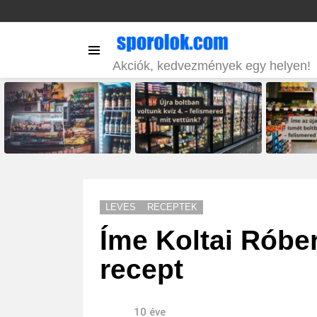
Menu
Akciók, kedvezmények egy helyen!
LATEST
STORIES
LEVES
RECEPTEK
Íme Koltai Róbe
recept
10 éve