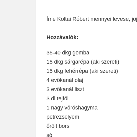
Íme Koltai Róbert mennyei levese, jö
Hozzávalók:
35-40 dkg gomba
15 dkg sárgarépa (aki szereti)
15 dkg fehérrépa (aki szereti)
4 evőkanál olaj
3 evőkanál liszt
3 dl tejföl
1 nagy vöröshagyma
petrezselyem
őrölt bors
só