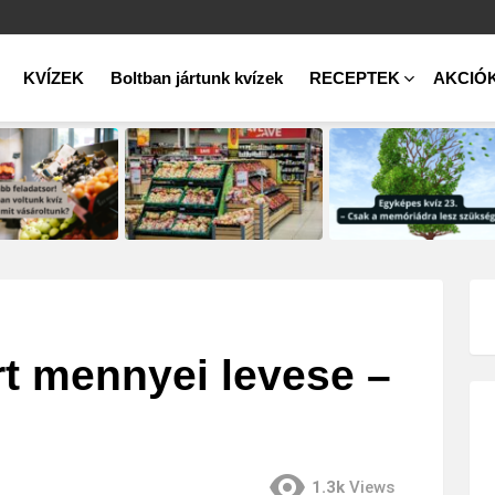
KVÍZEK
Boltban jártunk kvízek
RECEPTEK
AKCIÓ
rt mennyei levese –
1.3k
Views