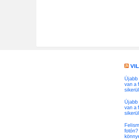
VI
Újabb 
van a 
sikerü
Újabb 
van a 
sikerü
Felism
fotón? 
könny