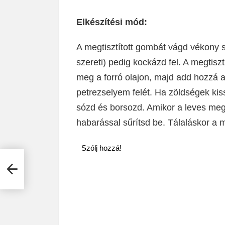
Elkészítési mód:
A megtisztított gombát vágd vékony s
szereti) pedig kockázd fel. A megtisz
meg a forró olajon, majd add hozzá a 
petrezselyem felét. Ha zöldségek kissé
sózd és borsozd. Amikor a leves megfőt
habarással sűrítsd be. Tálaláskor a 
Szólj hozzá!