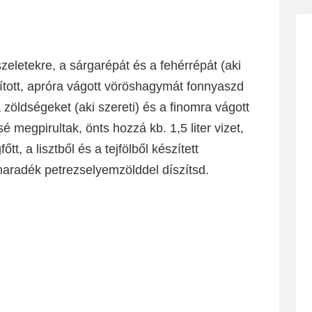
zeletekre, a sárgarépát és a fehérrépát (aki
tított, apróra vágott vöröshagymát fonnyaszd
zöldségeket (aki szereti) és a finomra vágott
 megpirultak, önts hozzá kb. 1,5 liter vizet,
t, a lisztből és a tejfölből készített
maradék petrezselyemzölddel díszítsd.