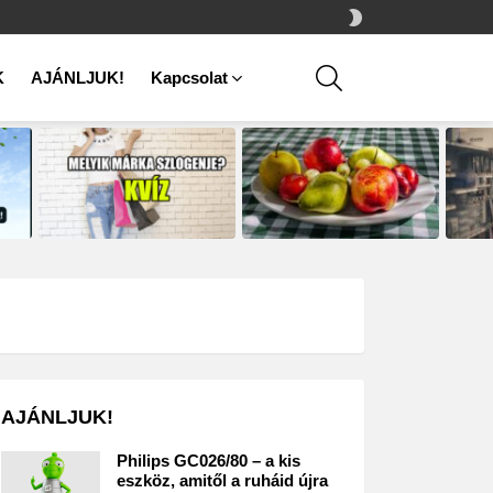
SWITCH
SKIN
SEARCH
K
AJÁNLJUK!
Kapcsolat
AJÁNLJUK!
Philips GC026/80 – a kis
eszköz, amitől a ruháid újra