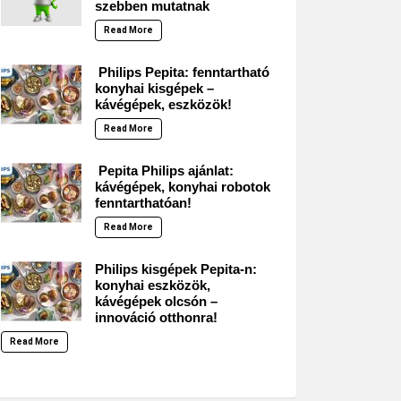
szebben mutatnak
Read More
Philips Pepita: fenntartható
konyhai kisgépek –
kávégépek, eszközök!
Read More
Pepita Philips ajánlat:
kávégépek, konyhai robotok
fenntarthatóan!
Read More
Philips kisgépek Pepita-n:
konyhai eszközök,
kávégépek olcsón –
innováció otthonra!
Read More