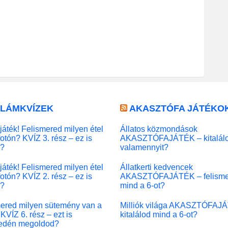
LLÁMKVÍZEK
AKASZTÓFA JÁTÉKO
játék! Felismered milyen étel
Állatos közmondások
fotón? KVÍZ 3. rész – ez is
AKASZTÓFAJÁTÉK – kitalál
l?
valamennyit?
játék! Felismered milyen étel
Állatkerti kedvencek
fotón? KVÍZ 2. rész – ez is
AKASZTÓFAJÁTÉK – felisme
l?
mind a 6-ot?
ered milyen sütemény van a
Milliók világa AKASZTÓFAJ
KVÍZ 6. rész – ezt is
kitalálod mind a 6-ot?
edén megoldod?