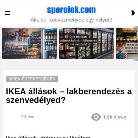
S
Menu
S
Akciók, kedvezmények egy helyen!
LATEST
STORIES
HÍREK-ÉRDEKESSÉGEK
IKEA állások – lakberendezés a
szenvedélyed?
10 éve
1.6k
Views