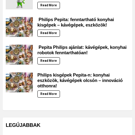
Read More
Philips Pepita: fenntartható konyhai
kisgépek – kávégépek, eszközök!
Read More
Pepita Philips ajánlat: kávégépek, konyhai
robotok fenntarthatóan!
Read More
Philips kisgépek Pepita-n: konyhai
eszközök, kávégépek olcsón – innováció
otthonra!
Read More
LEGÚJABBAK