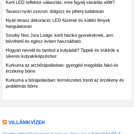
Kerti LED reflektor választás: mire figyelj vásárlás előtt?
Tavaszi-nyári szezon: dolgozz és pihenj tudatosan
Nyári terasz dekoráció: LED-füzérek és kültéri fények
hangulatosan
Smoby Neo Jura Lodge: kerti házikó gyerekeknek, ami
bővíthető és egész évben használható
Hogyan neveld és tanítsd a kutyádat? Tippek és trükkök a
sikeres kutyakiképzéshez
Kurkuma az arcbőrápolásban: gyengéd megoldás fakó és
érzékeny bőrre
Kurkuma a bőrápolásban: természetes trend az érzékeny és
problémás bőrre
VILLÁMKVÍZEK