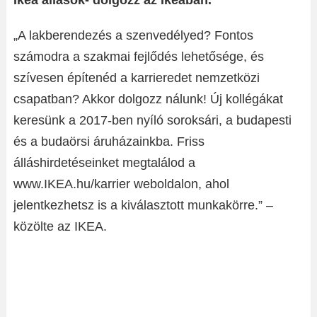
Ikea állások- dolgozz az Ikeában.
„A lakberendezés a szenvedélyed? Fontos
számodra a szakmai fejlődés lehetősége, és
szívesen építenéd a karrieredet nemzetközi
csapatban? Akkor dolgozz nálunk! Új kollégákat
keresünk a 2017-ben nyíló soroksári, a budapesti
és a budaörsi áruházainkba. Friss
álláshirdetéseinket megtalálod a
www.IKEA.hu/karrier weboldalon, ahol
jelentkezhetsz is a kiválasztott munkakörre.” –
közölte az IKEA.