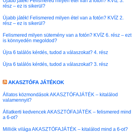
Újabb játék! Felismered milyen étel van a fotón? KVÍZ 3.
rész – ez is sikerül?
Újabb játék! Felismered milyen étel van a fotón? KVÍZ 2.
rész – ez is sikerül?
Felismered milyen sütemény van a fotón? KVÍZ 6. rész – ezt
is könnyedén megoldod?
Újra 6 találós kérdés, tudod a válaszokat? 4. rész
Újra 6 találós kérdés, tudod a válaszokat? 3. rész
AKASZTÓFA JÁTÉKOK
Állatos közmondások AKASZTÓFAJÁTÉK – kitalálod
valamennyit?
Állatkerti kedvencek AKASZTÓFAJÁTÉK – felismered mind
a 6-ot?
Milliók világa AKASZTÓFAJÁTÉK – kitalálod mind a 6-ot?