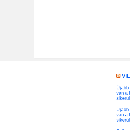
VI
Újabb 
van a 
sikerü
Újabb 
van a 
sikerü