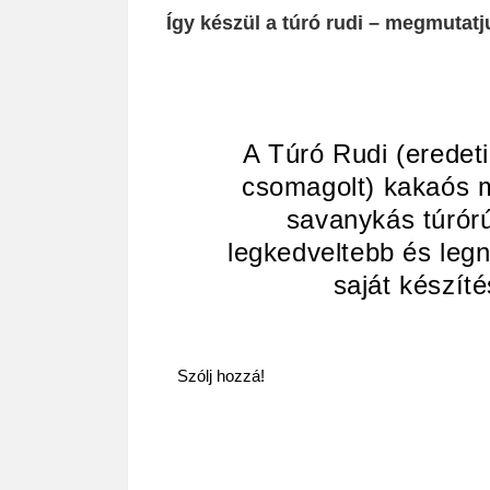
Így készül a túró rudi – megmutatj
A Túró Rudi (eredeti
csomagolt) kakaós 
savanykás túrór
legkedveltebb és leg
saját készíté
Szólj hozzá!