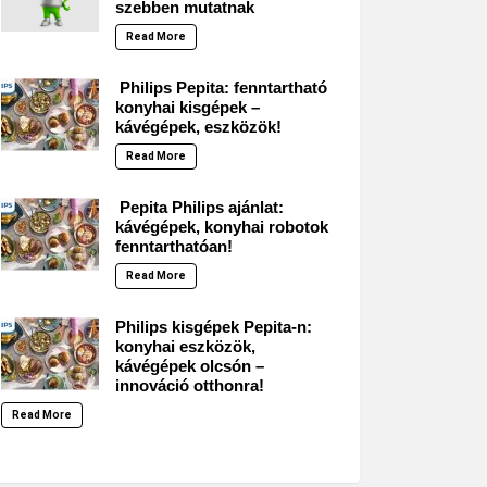
szebben mutatnak
Read More
Philips Pepita: fenntartható
konyhai kisgépek –
kávégépek, eszközök!
Read More
Pepita Philips ajánlat:
kávégépek, konyhai robotok
fenntarthatóan!
Read More
Philips kisgépek Pepita-n:
konyhai eszközök,
kávégépek olcsón –
innováció otthonra!
Read More