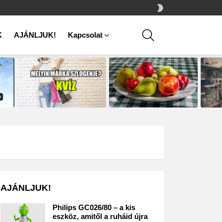
SWITCH
SKIN
SEARCH
K
AJÁNLJUK!
Kapcsolat
AJÁNLJUK!
Philips GC026/80 – a kis
eszköz, amitől a ruháid újra