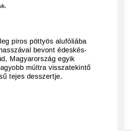
uk.
leg piros pöttyös alufóliába
masszával bevont édeskés-
úd, Magyarország egyik
nagyobb múltra visszatekintő
sű tejes desszertje.