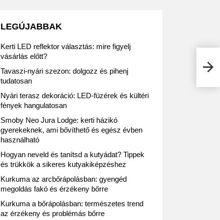
LEGÚJABBAK
Kerti LED reflektor választás: mire figyelj
vásárlás előtt?
Fino
Tavaszi-nyári szezon: dolgozz és pihenj
tudatosan
Nyári terasz dekoráció: LED-füzérek és kültéri
fények hangulatosan
Smoby Neo Jura Lodge: kerti házikó
gyerekeknek, ami bővíthető és egész évben
használható
Hogyan neveld és tanítsd a kutyádat? Tippek
és trükkök a sikeres kutyakiképzéshez
Kurkuma az arcbőrápolásban: gyengéd
megoldás fakó és érzékeny bőrre
Kurkuma a bőrápolásban: természetes trend
az érzékeny és problémás bőrre