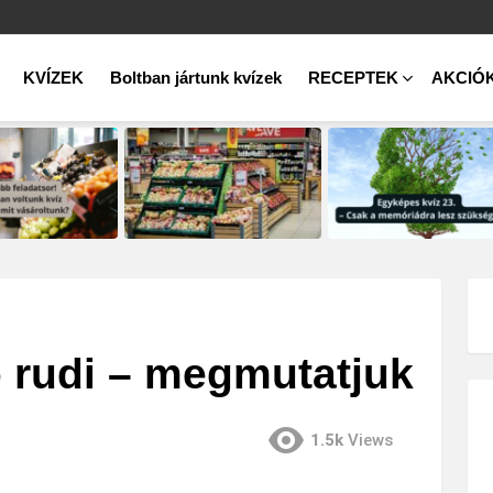
KVÍZEK
Boltban jártunk kvízek
RECEPTEK
AKCIÓ
ó rudi – megmutatjuk
1.5k
Views