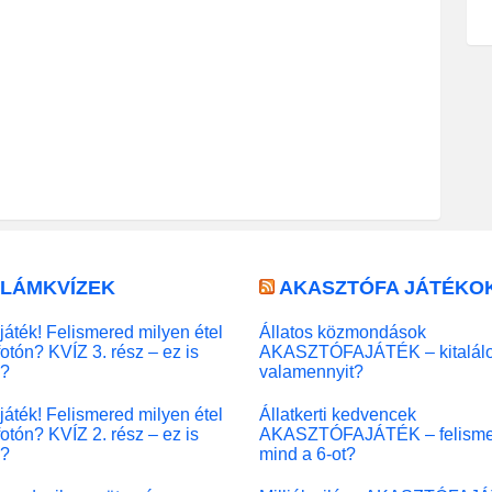
LLÁMKVÍZEK
AKASZTÓFA JÁTÉKO
játék! Felismered milyen étel
Állatos közmondások
fotón? KVÍZ 3. rész – ez is
AKASZTÓFAJÁTÉK – kitalál
l?
valamennyit?
játék! Felismered milyen étel
Állatkerti kedvencek
fotón? KVÍZ 2. rész – ez is
AKASZTÓFAJÁTÉK – felisme
l?
mind a 6-ot?