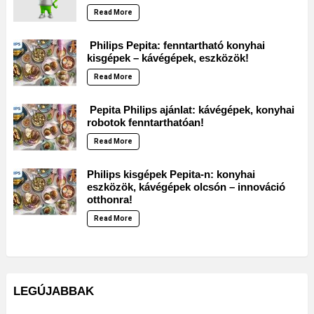
Read More
Philips Pepita: fenntartható konyhai
kisgépek – kávégépek, eszközök!
Read More
Pepita Philips ajánlat: kávégépek, konyhai
robotok fenntarthatóan!
Read More
Philips kisgépek Pepita-n: konyhai
eszközök, kávégépek olcsón – innováció
otthonra!
Read More
LEGÚJABBAK