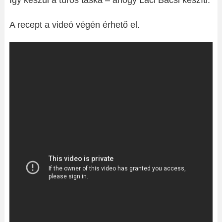
Így készül a túrós táska – ahogy Laci Bácsi készíti.
A recept a videó végén érhető el.