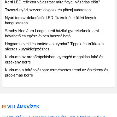
Kerti LED reflektor választás: mire figyelj vásárlás előtt?
Tavaszi-nyári szezon: dolgozz és pihenj tudatosan
Nyári terasz dekoráció: LED-füzérek és kültéri fények
hangulatosan
Smoby Neo Jura Lodge: kerti házikó gyerekeknek, ami
bővíthető és egész évben használható
Hogyan neveld és tanítsd a kutyádat? Tippek és trükkök a
sikeres kutyakiképzéshez
Kurkuma az arcbőrápolásban: gyengéd megoldás fakó és
érzékeny bőrre
Kurkuma a bőrápolásban: természetes trend az érzékeny és
problémás bőrre
VILLÁMKVÍZEK