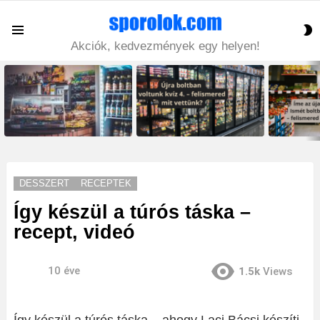
S
Menu
S
Akciók, kedvezmények egy helyen!
LATEST
STORIES
DESSZERT
RECEPTEK
Így készül a túrós táska –
recept, videó
10 éve
1.5k
Views