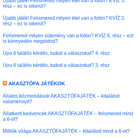
Újabb játék! Felismered milyen étel van a fotón? KVÍZ 3.
rész – ez is sikerül?
Újabb játék! Felismered milyen étel van a fotón? KVÍZ 2.
rész – ez is sikerül?
Felismered milyen sütemény van a fotón? KVÍZ 6. rész – ezt
is könnyedén megoldod?
Újra 6 találós kérdés, tudod a válaszokat? 4. rész
Újra 6 találós kérdés, tudod a válaszokat? 3. rész
AKASZTÓFA JÁTÉKOK
Állatos közmondások AKASZTÓFAJÁTÉK – kitalálod
valamennyit?
Állatkerti kedvencek AKASZTÓFAJÁTÉK – felismered mind
a 6-ot?
Milliók világa AKASZTÓFAJÁTÉK – kitalálod mind a 6-ot?