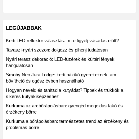
LEGÚJABBAK
Kerti LED reflektor választás: mire figyelj vásárlás előtt?
Tavaszi-nyári szezon: dolgozz és pihenj tudatosan
Nyári terasz dekoráció: LED-füzérek és kültéri fények
hangulatosan
Smoby Neo Jura Lodge: kerti házikó gyerekeknek, ami
bővíthető és egész évben használható
Hogyan neveld és tanítsd a kutyádat? Tippek és trükkök a
sikeres kutyakiképzéshez
Kurkuma az arcbőrápolásban: gyengéd megoldás fakó és
érzékeny bőrre
Kurkuma a bőrápolásban: természetes trend az érzékeny és
problémás bőrre