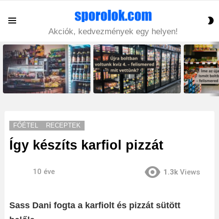
S
Menu
S
Akciók, kedvezmények egy helyen!
LATEST
STORIES
FŐÉTEL
RECEPTEK
Így készíts karfiol pizzát
10 éve
1.3k
Views
Sass Dani fogta a karfiolt és pizzát sütött