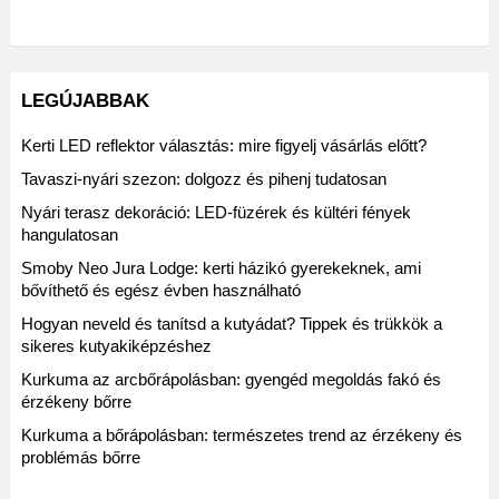
LEGÚJABBAK
Kerti LED reflektor választás: mire figyelj vásárlás előtt?
Tavaszi-nyári szezon: dolgozz és pihenj tudatosan
Nyári terasz dekoráció: LED-füzérek és kültéri fények
hangulatosan
Smoby Neo Jura Lodge: kerti házikó gyerekeknek, ami
bővíthető és egész évben használható
Hogyan neveld és tanítsd a kutyádat? Tippek és trükkök a
sikeres kutyakiképzéshez
Kurkuma az arcbőrápolásban: gyengéd megoldás fakó és
érzékeny bőrre
Kurkuma a bőrápolásban: természetes trend az érzékeny és
problémás bőrre