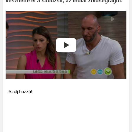
készítette el a sabdzsit, az indiai zöldségragut.
Szólj hozzá!