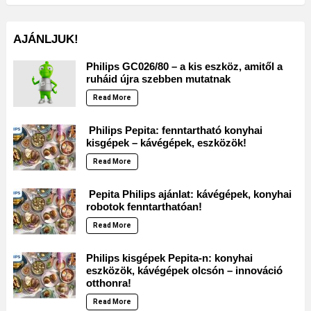
AJÁNLJUK!
Philips GC026/80 – a kis eszköz, amitől a
ruháid újra szebben mutatnak
Read More
Philips Pepita: fenntartható konyhai
kisgépek – kávégépek, eszközök!
Read More
Pepita Philips ajánlat: kávégépek, konyhai
robotok fenntarthatóan!
Read More
Philips kisgépek Pepita-n: konyhai
eszközök, kávégépek olcsón – innováció
otthonra!
Read More