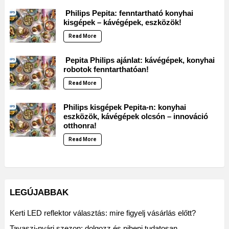
Philips Pepita: fenntartható konyhai
kisgépek – kávégépek, eszközök!
Read More
Pepita Philips ajánlat: kávégépek, konyhai
robotok fenntarthatóan!
Read More
Philips kisgépek Pepita-n: konyhai
eszközök, kávégépek olcsón – innováció
otthonra!
Read More
LEGÚJABBAK
Kerti LED reflektor választás: mire figyelj vásárlás előtt?
Tavaszi-nyári szezon: dolgozz és pihenj tudatosan