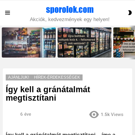
S
Menu
S
Akciók, kedvezmények egy helyen!
LATEST
STORIES
AJÁNLJUK!
HÍREK-ÉRDEKESSÉGEK
Így kell a gránátalmát
megtisztítani
6 éve
1.5k
Views