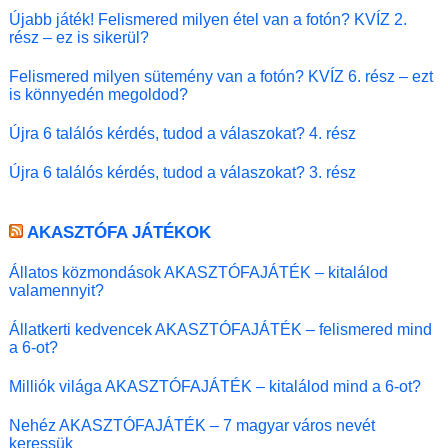
Újabb játék! Felismered milyen étel van a fotón? KVÍZ 2.
rész – ez is sikerül?
Felismered milyen sütemény van a fotón? KVÍZ 6. rész – ezt
is könnyedén megoldod?
Újra 6 találós kérdés, tudod a válaszokat? 4. rész
Újra 6 találós kérdés, tudod a válaszokat? 3. rész
AKASZTÓFA JÁTÉKOK
Állatos közmondások AKASZTÓFAJÁTÉK – kitalálod
valamennyit?
Állatkerti kedvencek AKASZTÓFAJÁTÉK – felismered mind
a 6-ot?
Milliók világa AKASZTÓFAJÁTÉK – kitalálod mind a 6-ot?
Nehéz AKASZTÓFAJÁTÉK – 7 magyar város nevét
keressük