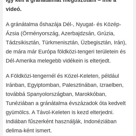
Így kell a gránátalmát megtisztítani – íme a
videó.
A gránátalma őshazája Dél-, Nyugat- és Közép-
Ázsia (Örményország, Azerbajdzsán, Grúzia,
Tádzsikisztán, Türkmenisztán, Üzbegisztán, Irán),
de mára már Európa földközi-tengeri területein és
Dél-Amerika melegebb vidékein is elterjedt.
A Földközi-tengernél és Közel-Keleten, például
Iránban, Egyiptomban, Palesztinában, Izraelben,
továbbá Spanyolországban, Marokkóban,
Tunéziában a gránátalma évszázadok óta kedvelt
gyümölcs. A Távol-Keleten is kezd elterjedni.
Indiában fűszerként használják, Indonéziában
delima-ként ismert.