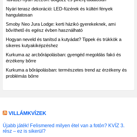
Nyári terasz dekoráció: LED-füzérek és kültéri fények
hangulatosan
Smoby Neo Jura Lodge: kerti házikó gyerekeknek, ami
bővíthető és egész évben használható
Hogyan neveld és tanítsd a kutyádat? Tippek és trükkök a
sikeres kutyakiképzéshez
Kurkuma az arcbőrápolásban: gyengéd megoldás fakó és
érzékeny bőrre
Kurkuma a bőrápolásban: természetes trend az érzékeny és
problémás bőrre
VILLÁMKVÍZEK
Újabb játék! Felismered milyen étel van a fotón? KVÍZ 3.
rész – ez is sikerül?