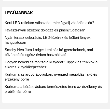
LEGÚJABBAK
Kerti LED reflektor választás: mire figyelj vásárlás előtt?
Tavaszi-nyári szezon: dolgozz és pihenj tudatosan
Nyári terasz dekoráció: LED-füzérek és kültéri fények
hangulatosan
Smoby Neo Jura Lodge: kerti házikó gyerekeknek, ami
bővíthető és egész évben használható
Hogyan neveld és tanítsd a kutyádat? Tippek és trükkök a
sikeres kutyakiképzéshez
Kurkuma az arcbőrápolásban: gyengéd megoldás fakó és
érzékeny bőrre
Kurkuma a bőrápolásban: természetes trend az érzékeny és
problémás bőrre