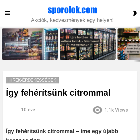
S
Menu
S
Akciók, kedvezmények egy helyen!
LATEST
STORIES
HÍREK-ÉRDEKESSÉGEK
Így fehérítsünk citrommal
10 éve
1.1k
Views
Így fehérítsünk citrommal – íme egy újabb