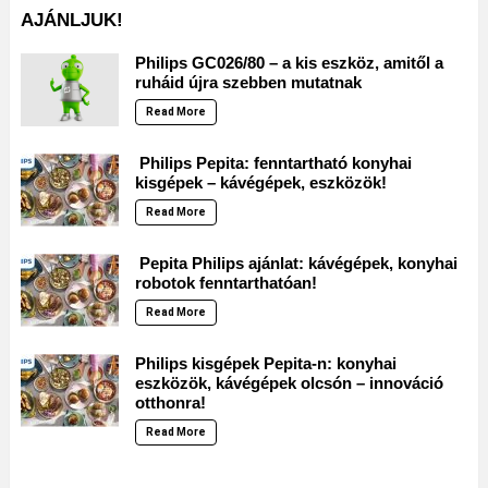
AJÁNLJUK!
Philips GC026/80 – a kis eszköz, amitől a
ruháid újra szebben mutatnak
Read More
Philips Pepita: fenntartható konyhai
kisgépek – kávégépek, eszközök!
Read More
Pepita Philips ajánlat: kávégépek, konyhai
robotok fenntarthatóan!
Read More
Philips kisgépek Pepita-n: konyhai
eszközök, kávégépek olcsón – innováció
otthonra!
Read More