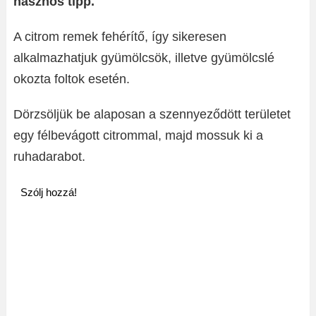
hasznos tipp.
A citrom remek fehérítő, így sikeresen
alkalmazhatjuk gyümölcsök, illetve gyümölcslé
okozta foltok esetén.
Dörzsöljük be alaposan a szennyeződött területet
egy félbevágott citrommal, majd mossuk ki a
ruhadarabot.
Szólj hozzá!