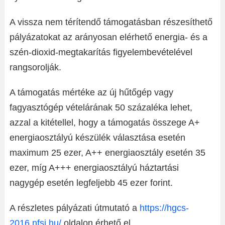
A vissza nem térítendő támogatásban részesíthető
pályázatokat az arányosan elérhető energia- és a
szén-dioxid-megtakarítás figyelembevételével
rangsorolják.
A támogatás mértéke az új hűtőgép vagy
fagyasztógép vételárának 50 százaléka lehet,
azzal a kitétellel, hogy a támogatás összege A+
energiaosztályú készülék választása esetén
maximum 25 ezer, A++ energiaosztály esetén 35
ezer, míg A+++ energiaosztályú háztartási
nagygép esetén legfeljebb 45 ezer forint.
A részletes pályázati útmutató a
https://hgcs-
2016.nfsi.hu/
oldalon érhető el.