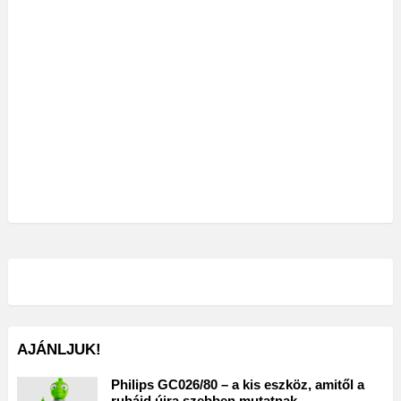
AJÁNLJUK!
Philips GC026/80 – a kis eszköz, amitől a
ruháid újra szebben mutatnak