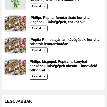
Read More
Philips Pepita: fenntartható konyhai
kisgépek – kávégépek, eszközök!
Read More
Pepita Philips ajánlat: kávégépek, konyhai
robotok fenntarthatóan!
Read More
Philips kisgépek Pepita-n: konyhai
eszközök, kávégépek olcsón – innováció
otthonra!
Read More
LEGÚJABBAK