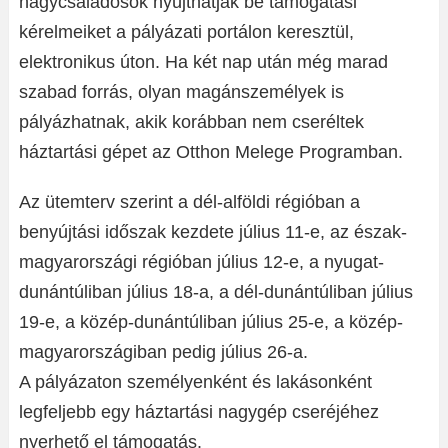
nagycsaládosok nyújthatják be támogatási
kérelmeiket a pályázati portálon keresztül,
elektronikus úton. Ha két nap után még marad
szabad forrás, olyan magánszemélyek is
pályázhatnak, akik korábban nem cseréltek
háztartási gépet az Otthon Melege Programban.
Az ütemterv szerint a dél-alföldi régióban a
benyújtási időszak kezdete július 11-e, az észak-
magyarországi régióban július 12-e, a nyugat-
dunántúliban július 18-a, a dél-dunántúliban július
19-e, a közép-dunántúliban július 25-e, a közép-
magyarországiban pedig július 26-a.
A pályázaton személyenként és lakásonként
legfeljebb egy háztartási nagygép cseréjéhez
nyerhető el támogatás.