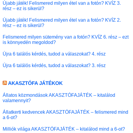
Újabb játék! Felismered milyen étel van a fotón? KVÍZ 3.
rész – ez is sikerül?
Újabb játék! Felismered milyen étel van a fotón? KVÍZ 2.
rész – ez is sikerül?
Felismered milyen sütemény van a fotón? KVÍZ 6. rész – ezt
is könnyedén megoldod?
Újra 6 találós kérdés, tudod a válaszokat? 4. rész
Újra 6 találós kérdés, tudod a válaszokat? 3. rész
AKASZTÓFA JÁTÉKOK
Állatos közmondások AKASZTÓFAJÁTÉK – kitalálod
valamennyit?
Állatkerti kedvencek AKASZTÓFAJÁTÉK – felismered mind
a 6-ot?
Milliók világa AKASZTÓFAJÁTÉK – kitalálod mind a 6-ot?