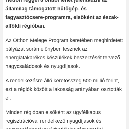
Hétfőn reggel 8 órától lehet jelentkezni az
államilag támogatott hűtőgép- és
fagyasztócsere-programra, elsőként az észak-
alföldi régióban.
Az Otthon Melege Program keretében meghirdetett
pályázat során előnyben lesznek az
energiatakarékos készülékek beszerzését tervező
nagycsaládosok és nyugdíjasok.
A rendelkezésre álló keretösszeg 500 millió forint,
ezt a régiók között a lakosság arányában osztották
el.
Minden régióban elsőként az ügyfélkapus
regisztrációval rendelkező nyugdíjasok és