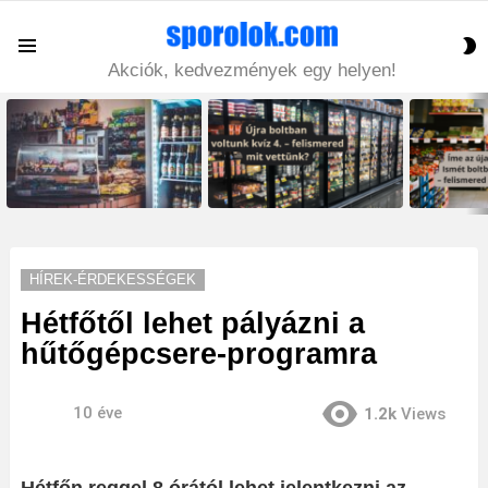
S
Menu
S
Akciók, kedvezmények egy helyen!
LATEST
STORIES
HÍREK-ÉRDEKESSÉGEK
Hétfőtől lehet pályázni a
hűtőgépcsere-programra
10 éve
1.2k
Views