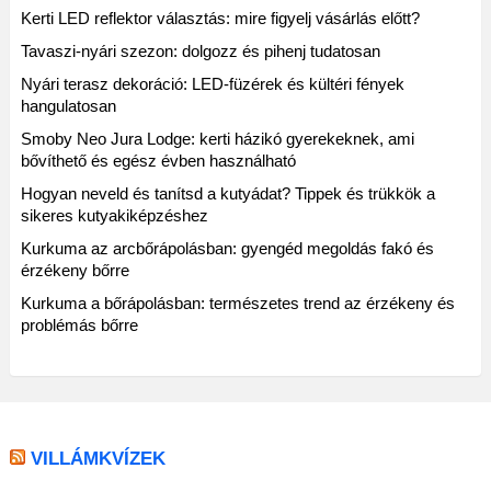
Kerti LED reflektor választás: mire figyelj vásárlás előtt?
Tavaszi-nyári szezon: dolgozz és pihenj tudatosan
Nyári terasz dekoráció: LED-füzérek és kültéri fények
hangulatosan
Smoby Neo Jura Lodge: kerti házikó gyerekeknek, ami
bővíthető és egész évben használható
Hogyan neveld és tanítsd a kutyádat? Tippek és trükkök a
sikeres kutyakiképzéshez
Kurkuma az arcbőrápolásban: gyengéd megoldás fakó és
érzékeny bőrre
Kurkuma a bőrápolásban: természetes trend az érzékeny és
problémás bőrre
VILLÁMKVÍZEK