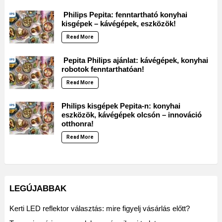
Philips Pepita: fenntartható konyhai
kisgépek – kávégépek, eszközök!
Read More
Pepita Philips ajánlat: kávégépek, konyhai
robotok fenntarthatóan!
Read More
Philips kisgépek Pepita-n: konyhai
eszközök, kávégépek olcsón – innováció
otthonra!
Read More
LEGÚJABBAK
Kerti LED reflektor választás: mire figyelj vásárlás előtt?