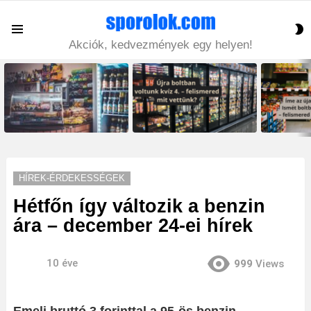
S
Menu
S
Akciók, kedvezmények egy helyen!
LATEST
STORIES
HÍREK-ÉRDEKESSÉGEK
Hétfőn így változik a benzin
ára – december 24-ei hírek
10 éve
999
Views