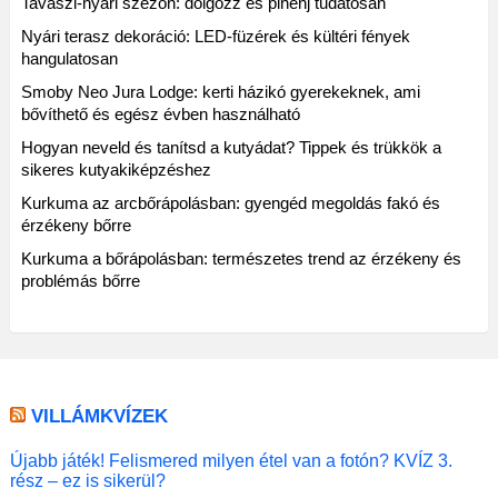
Tavaszi-nyári szezon: dolgozz és pihenj tudatosan
Nyári terasz dekoráció: LED-füzérek és kültéri fények
hangulatosan
Smoby Neo Jura Lodge: kerti házikó gyerekeknek, ami
bővíthető és egész évben használható
Hogyan neveld és tanítsd a kutyádat? Tippek és trükkök a
sikeres kutyakiképzéshez
Kurkuma az arcbőrápolásban: gyengéd megoldás fakó és
érzékeny bőrre
Kurkuma a bőrápolásban: természetes trend az érzékeny és
problémás bőrre
VILLÁMKVÍZEK
Újabb játék! Felismered milyen étel van a fotón? KVÍZ 3.
rész – ez is sikerül?