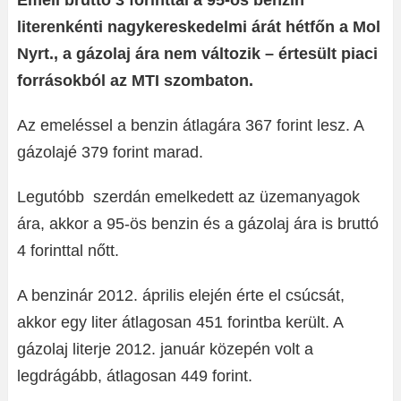
Emeli bruttó 3 forinttal a 95-ös benzin
literenkénti nagykereskedelmi árát hétfőn a Mol
Nyrt., a gázolaj ára nem változik – értesült piaci
forrásokból az MTI szombaton.
Az emeléssel a benzin átlagára 367 forint lesz. A
gázolajé 379 forint marad.
Legutóbb szerdán emelkedett az üzemanyagok
ára, akkor a 95-ös benzin és a gázolaj ára is bruttó
4 forinttal nőtt.
A benzinár 2012. április elején érte el csúcsát,
akkor egy liter átlagosan 451 forintba került. A
gázolaj literje 2012. január közepén volt a
legdrágább, átlagosan 449 forint.