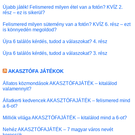
Újabb játék! Felismered milyen étel van a fotón? KVÍZ 2.
rész – ez is sikerül?
Felismered milyen sütemény van a fotón? KVÍZ 6. rész – ezt
is könnyedén megoldod?
Újra 6 találós kérdés, tudod a válaszokat? 4. rész
Újra 6 találós kérdés, tudod a válaszokat? 3. rész
AKASZTÓFA JÁTÉKOK
Állatos közmondások AKASZTÓFAJÁTÉK – kitalálod
valamennyit?
Állatkerti kedvencek AKASZTÓFAJÁTÉK – felismered mind
a 6-ot?
Milliók világa AKASZTÓFAJÁTÉK – kitalálod mind a 6-ot?
Nehéz AKASZTÓFAJÁTÉK – 7 magyar város nevét
keressük