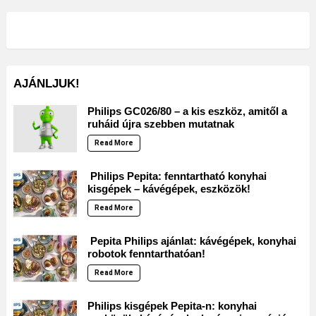
AJÁNLJUK!
Philips GC026/80 – a kis eszköz, amitől a
ruháid újra szebben mutatnak
Read More
Philips Pepita: fenntartható konyhai
kisgépek – kávégépek, eszközök!
Read More
Pepita Philips ajánlat: kávégépek, konyhai
robotok fenntarthatóan!
Read More
Philips kisgépek Pepita-n: konyhai