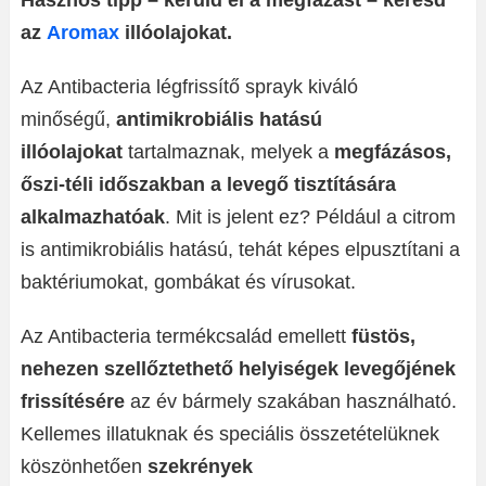
Hasznos tipp – kerüld el a megfázást – keresd
az
Aromax
illóolajokat.
Az Antibacteria légfrissítő sprayk kiváló
minőségű,
antimikrobiális hatású
illóolajokat
tartalmaznak, melyek a
megfázásos,
őszi-téli időszakban a levegő tisztítására
alkalmazhatóak
. Mit is jelent ez? Például a citrom
is antimikrobiális hatású, tehát képes elpusztítani a
baktériumokat, gombákat és vírusokat.
Az Antibacteria termékcsalád emellett
füstös,
nehezen szellőztethető helyiségek levegőjének
frissítésére
az év bármely szakában használható.
Kellemes illatuknak és speciális összetételüknek
köszönhetően
szekrények