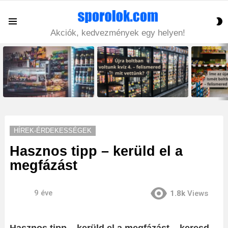
S
Menu
S
Akciók, kedvezmények egy helyen!
LATEST
STORIES
HÍREK-ÉRDEKESSÉGEK
Hasznos tipp – kerüld el a
megfázást
9 éve
1.8k
Views