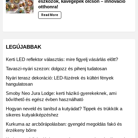
eszközök, kávégépek olcsón – innováció
otthonra!
Read More
LEGÚJABBAK
Kerti LED reflektor választás: mire figyelj vásárlás előtt?
Tavaszi-nyári szezon: dolgozz és pihenj tudatosan
Nyári terasz dekoráció: LED-füzérek és kültéri fények
hangulatosan
Smoby Neo Jura Lodge: kerti házikó gyerekeknek, ami
bővíthető és egész évben használható
Hogyan neveld és tanítsd a kutyádat? Tippek és trükkök a
sikeres kutyakiképzéshez
Kurkuma az arcbőrápolásban: gyengéd megoldás fakó és
érzékeny bőrre