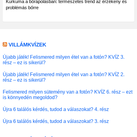
Kurkuma a bőrápolásban: természetes trend az érzékeny és
problémás bőrre
VILLÁMKVÍZEK
Újabb játék! Felismered milyen étel van a fotón? KVÍZ 3.
rész – ez is sikerül?
Újabb játék! Felismered milyen étel van a fotón? KVÍZ 2.
rész – ez is sikerül?
Felismered milyen sütemény van a fotón? KVÍZ 6. rész – ezt
is könnyedén megoldod?
Újra 6 találós kérdés, tudod a válaszokat? 4. rész
Újra 6 találós kérdés, tudod a válaszokat? 3. rész