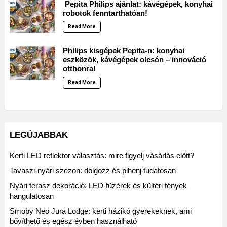
Pepita Philips ajánlat: kávégépek, konyhai
robotok fenntarthatóan!
Read More
Philips kisgépek Pepita-n: konyhai
eszközök, kávégépek olcsón – innováció
otthonra!
Read More
LEGÚJABBAK
Kerti LED reflektor választás: mire figyelj vásárlás előtt?
Tavaszi-nyári szezon: dolgozz és pihenj tudatosan
Nyári terasz dekoráció: LED-füzérek és kültéri fények
hangulatosan
Smoby Neo Jura Lodge: kerti házikó gyerekeknek, ami
bővíthető és egész évben használható