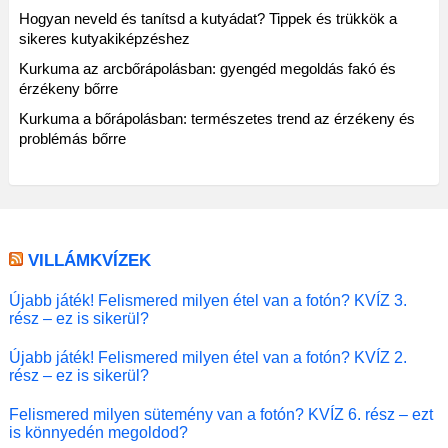
Hogyan neveld és tanítsd a kutyádat? Tippek és trükkök a
sikeres kutyakiképzéshez
Kurkuma az arcbőrápolásban: gyengéd megoldás fakó és
érzékeny bőrre
Kurkuma a bőrápolásban: természetes trend az érzékeny és
problémás bőrre
VILLÁMKVÍZEK
Újabb játék! Felismered milyen étel van a fotón? KVÍZ 3.
rész – ez is sikerül?
Újabb játék! Felismered milyen étel van a fotón? KVÍZ 2.
rész – ez is sikerül?
Felismered milyen sütemény van a fotón? KVÍZ 6. rész – ezt
is könnyedén megoldod?