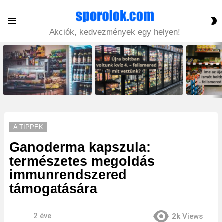
S
Menu
S
Akciók, kedvezmények egy helyen!
LATEST
STORIES
A TIPPEK
Ganoderma kapszula:
természetes megoldás
immunrendszered
támogatására
2 éve
2k
Views